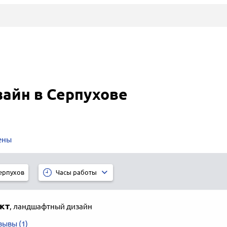
айн в Серпухове
ены
ерпухов
Часы работы
кт
,
ландшафтный дизайн
зывы (1)