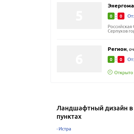
Энергома
0
0
:
От
Российская 
Серпухов го
Регион
,
оч
0
0
:
От
Открыто 
Ландшафтный дизайн в 
пунктах
Истра