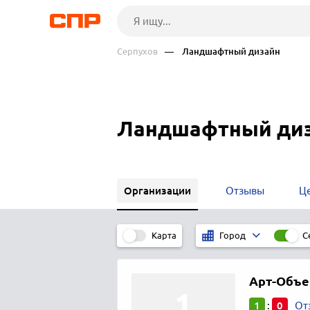
Серпухов
— Ландшафтный дизайн
Ландшафтный диз
Организации
Отзывы
Ц
Карта
С
Город
Арт-Объе
1
0
:
От