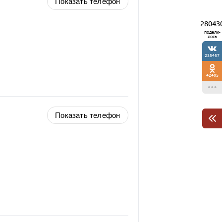
Показать телефон
28043
подели-
лось
235457
42485
Показать телефон