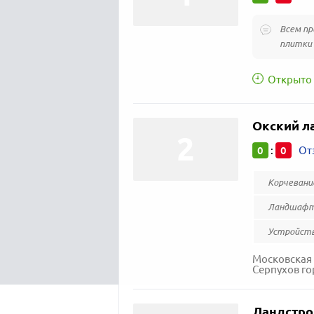
Всем пр
плитки 
Открыто 
Окский л
0
0
:
От
Корчевани
Ландшафт
Устройств
Московская 
Серпухов гор
Ландстро