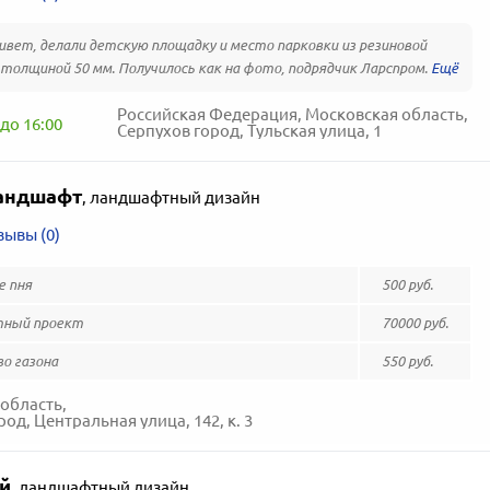
ивет, делали детскую площадку и место парковки из резиновой
толщиной 50 мм. Получилось как на фото, подрядчик Ларспром.
Российская Федерация, Московская область,
до 16:00
Серпухов город, Тульская улица, 1
андшафт
,
ландшафтный дизайн
зывы (0)
е пня
500 руб.
ный проект
70000 руб.
о газона
550 руб.
область,
од, Центральная улица, 142, к. 3
й
,
ландшафтный дизайн