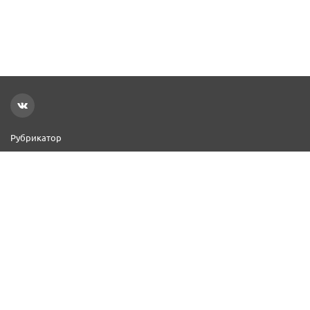
Рубрикатор
Новости
Реклама на сайте
Контакты
Добавить организацию
2000–2026 © СПР