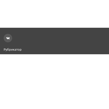
Рубрикатор
Новости
Реклама на сайте
Контакты
Добавить организацию
2000–2026 © СПР