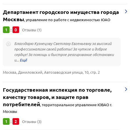
Департамент городского имущества города
Москвы
,
управление по работе с недвижимостью ЮАО
1
0
:
Отзывы (1)
Благодарю Кузнецову Светлану Евгеньевну за высокий
профессионализм своей работы! За чуткое и доброе
сердце! За помощь и быстрое реагирование обстановки
и...
Москва, Даниловский, Автозаводская улица, 10, стр. 2
Государственная инспекция по торговле,
качеству товаров, и защите прав
потребителей
,
территориальное управление ЮВАО г.
Москвы
1
2
:
Отзывы (3)