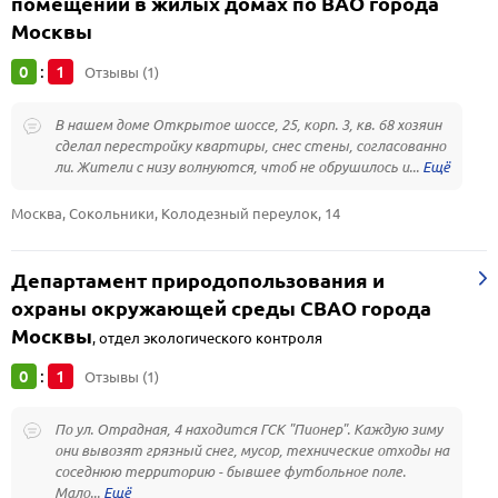
помещений в жилых домах по ВАО города
Москвы
0
1
:
Отзывы (1)
В нашем доме Открытое шоссе, 25, корп. 3, кв. 68 хозяин
сделал перестройку квартиры, снес стены, согласованно
ли. Жители с низу волнуются, чтоб не обрушилось и...
Москва, Сокольники, Колодезный переулок, 14
Департамент природопользования и
охраны окружающей среды СВАО города
Москвы
,
отдел экологического контроля
0
1
:
Отзывы (1)
По ул. Отрадная, 4 находится ГСК "Пионер". Каждую зиму
они вывозят грязный снег, мусор, технические отходы на
соседнюю территорию - бывшее футбольное поле.
Мало...