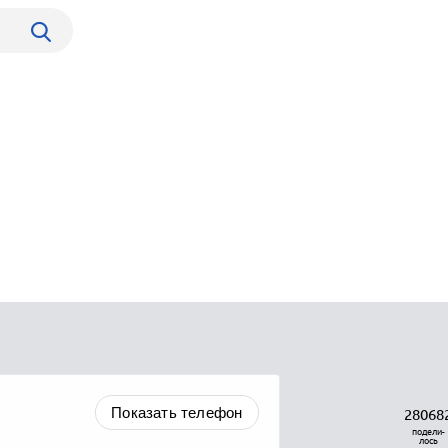
Показать телефон
28068
подели-
лось