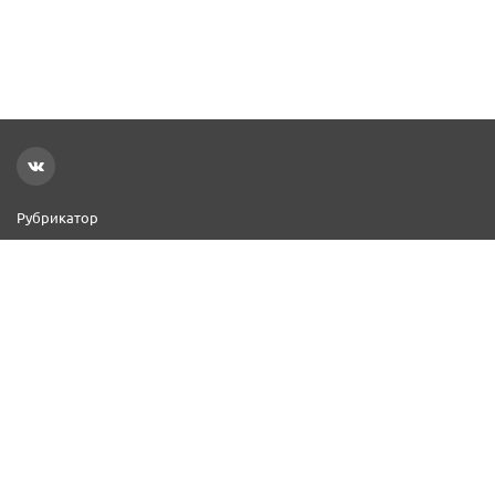
Рубрикатор
Новости
Реклама на сайте
Контакты
Добавить организацию
2000–2026 © СПР