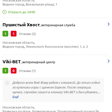
Московская область, 
Видное город, Вокзальная улица, 1
Открыто до 24:00
Пушистый Хвост
,
ветеринарная служба
1
1
:
Отзывы (2)
Московская область, 
Видное город, Ленинского Комсомола проспект, 1, к. 2
Viki-ВЕТ
,
ветеринарный центр
1
0
:
Отзывы (1)
Доброго всем дня! Живу рядом с клиникой. До этого ездил
за куличики-горы с щенком йорком. После операции
щенка, случайно зашел в клинику Viki-BET и был удивлен,...
Московская область, 
Развилка посёлок, Развилковское, Проектируемый проезд № 