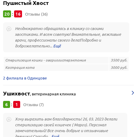
Пушистый Хвост
20
16
:
Отзывы (36)
Неоднократно обращалась в клинику со своими
хвостиками. И всем советую! Внимательные, вежливые
врачи, профессионалы своего дела!Подробно и
доброжелательно...
Стерилизация кошки - овариогистерэктомия
3500 руб.
Кастрация кота
3000 руб.
2 филиала в Одинцове
Ушихвост
,
ветеринарная клиника
6
1
:
Отзывы (7)
Хочу выразить вам благодарность! 26, 03. 2023 делали
стерилизацию своей кошечек ( Марго). Персонал
замечательный! Все очень добрые и отзывчивые
девушки! Спасибо...