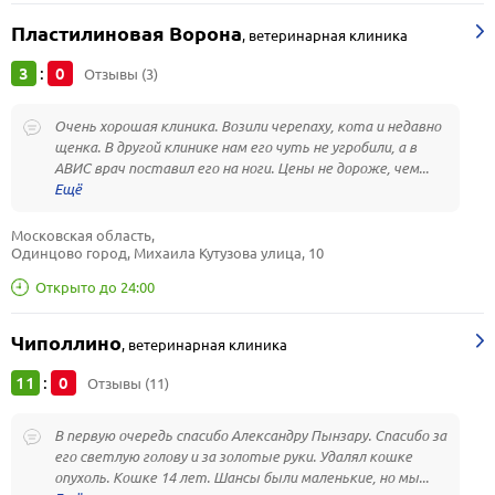
Пластилиновая Ворона
,
ветеринарная клиника
3
0
:
Отзывы (3)
Очень хорошая клиника. Возили черепаху, кота и недавно
щенка. В другой клинике нам его чуть не угробили, а в
АВИС врач поставил его на ноги. Цены не дороже, чем...
Московская область, 
Одинцово город, Михаила Кутузова улица, 10
Открыто до 24:00
Чиполлино
,
ветеринарная клиника
11
0
:
Отзывы (11)
В первую очередь спасибо Александру Пынзару. Спасибо за
его светлую голову и за золотые руки. Удалял кошке
опухоль. Кошке 14 лет. Шансы были маленькие, но мы...