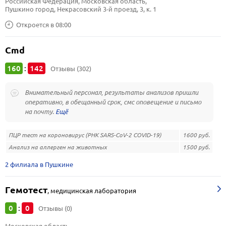
Российская Федерация, Московская область, 
Пушкино город, Некрасовский 3-й проезд, 3, к. 1
Откроется в 08:00
Cmd
160
142
:
Отзывы (302)
Внимательный персонал, результаты анализов пришли
оперативно, в обещанный срок, смс оповещение и письмо
на почту.
ПЦР тест на короновирус (РНК SARS-CoV-2 COVID-19)
1600 руб.
Анализ на аллерген на животных
1500 руб.
2 филиала в Пушкине
Гемотест
,
медицинская лаборатория
0
0
:
Отзывы (0)