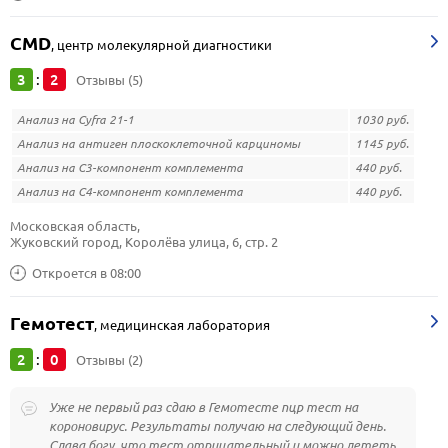
CMD
,
центр молекулярной диагностики
3
2
:
Отзывы (5)
Анализ на Cyfra 21-1
1030 руб.
Анализ на антиген плоскоклеточной карциномы
1145 руб.
Анализ на С3-компонент комплемента
440 руб.
Анализ на С4-компонент комплемента
440 руб.
Московская область, 
Жуковский город, Королёва улица, 6, стр. 2
Откроется в 08:00
Гемотест
,
медицинская лаборатория
2
0
:
Отзывы (2)
Уже не первый раз сдаю в Гемотесте пцр тест на
короновирус. Результаты получаю на следующий день.
Слава богу, что тест отрицательный и можно лететь