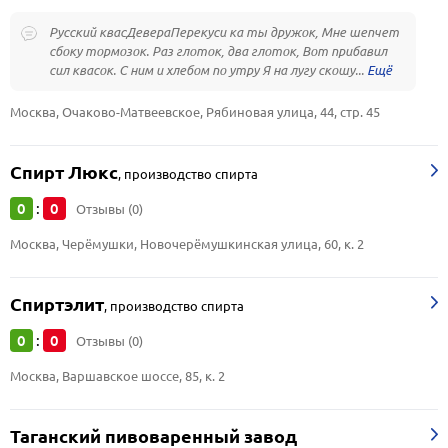
Русский квасДевераПерекуси ка ты дружок, Мне шепчет
сбоку тормозок. Раз глоток, два глоток, Вот прибавил
сил квасок. С ним и хлебом по утру Я на лугу скошу...
Москва, Очаково-Матвеевское, Рябиновая улица, 44, стр. 45
Спирт Люкс
,
производство спирта
0
0
:
Отзывы (0)
Москва, Черёмушки, Новочерёмушкинская улица, 60, к. 2
Спиртэлит
,
производство спирта
0
0
:
Отзывы (0)
Москва, Варшавское шоссе, 85, к. 2
Таганский пивоваренный завод