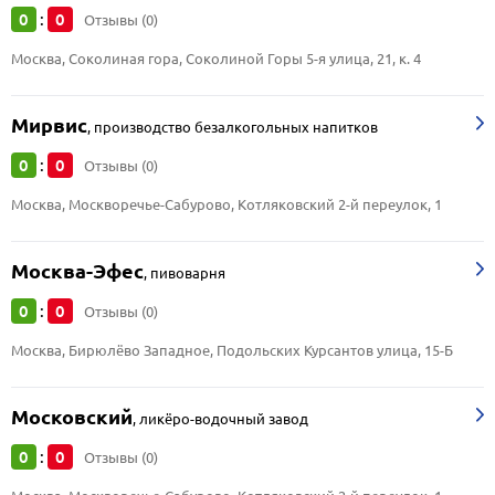
0
0
:
Отзывы (0)
Москва, Соколиная гора, Соколиной Горы 5-я улица, 21, к. 4
Мирвис
,
производство безалкогольных напитков
0
0
:
Отзывы (0)
Москва, Москворечье-Сабурово, Котляковский 2-й переулок, 1
Москва-Эфес
,
пивоварня
0
0
:
Отзывы (0)
Москва, Бирюлёво Западное, Подольских Курсантов улица, 15-Б
Московский
,
ликёро-водочный завод
0
0
:
Отзывы (0)