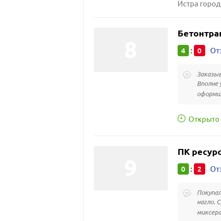
Истра город
Бетонтра
4
0
:
От
Заказыв
Вполне 
оформил
Открыто 
ПК ресур
0
2
:
От
Покупал
нагло. 
миксера