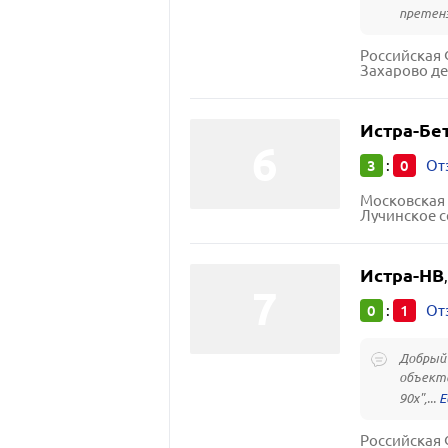
претенз
Захарово д
Истра-Бе
3
0
:
От
Московская 
Лучинское се
Истра-НВ
0
1
:
От
Добрый 
объекта
90х",...
Российская 