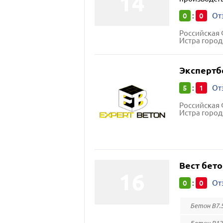
0
0
:
От
Российская 
Истра город,
Экспертб
5
1
:
От
Российская 
Истра город
Вест бето
0
0
:
От
Бетон В7.5