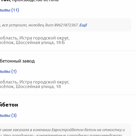
зывы (11)
, все устроило, молодец дисп 89621872367.
область, Истра городской округ,
сёлок, Шоссейная улица, 18-Б
бетонный завод
зывы (1)
область, Истра городской округ,
сёлок, Шоссейная улица, 18
йбетон
зывы (3)
е июня заказала в компании Евростройбетон бетон на отмостку и
. Что порадовало - компетентные сотрудники порекомендовали