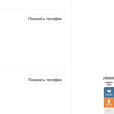
Показать телефон
28068
Показать телефон
подели-
лось
235682
42518