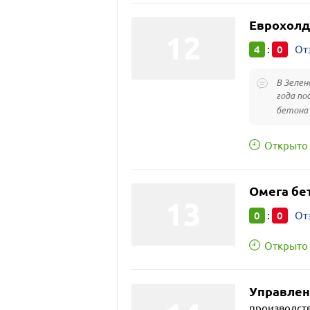
Еврохолд
4
0
:
От
В Зелен
года по
бетона –
Открыто 
Омега бе
0
0
:
От
Открыто 
Управлен
производст