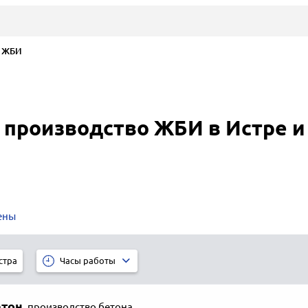
о ЖБИ
 производство ЖБИ в Истре и
ены
стра
Часы работы
етон
,
производство бетона