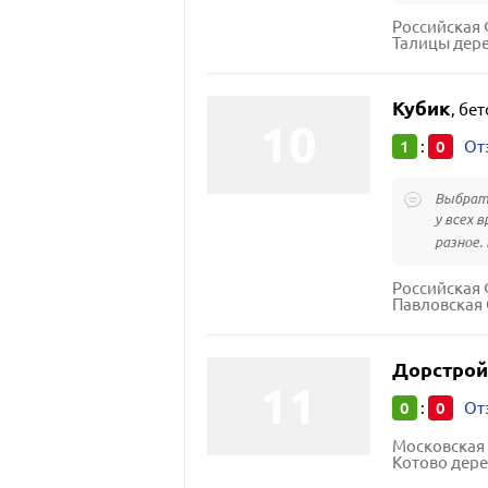
Талицы дер
Кубик
,
бет
1
0
:
От
Выбрать
у всех 
разное. 
Павловская 
Дорстрой
0
0
:
От
Московская 
Котово дере