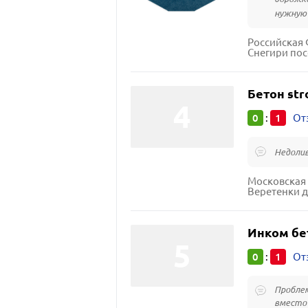
нужную 
Снегири по
Бетон str
0
1
:
От
Недолив
Московская 
Веретенки 
Инком бе
0
1
:
От
Проблем
вместо 