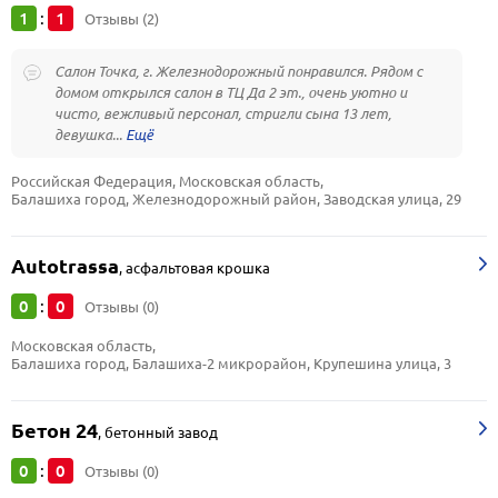
1
1
:
Отзывы (2)
Салон Точка, г. Железнодорожный понравился. Рядом с
домом открылся салон в ТЦ Да 2 эт., очень уютно и
чисто, вежливый персонал, стригли сына 13 лет,
девушка...
Российская Федерация, Московская область, 
Балашиха город, Железнодорожный район, Заводская улица, 29
Autotrassa
,
асфальтовая крошка
0
0
:
Отзывы (0)
Московская область, 
Балашиха город, Балашиха-2 микрорайон, Крупешина улица, 3
Бетон 24
,
бетонный завод
0
0
:
Отзывы (0)