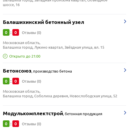
Балашиха город, Западная промзона квартал, Объездное 
шоссе, 16
Балашихинский бетонный узел
0
0
:
Отзывы (0)
Московская область, 
Балашиха город, Лукино квартал, Звёздная улица, вл. 15
Открыто до 21:00
Бетонсоюз
,
производство бетона
0
0
:
Отзывы (0)
Московская область, 
Балашиха город, Соболиха деревня, Новослободская улица, 52
Модулькомплектстрой
,
бетонная продукция
0
0
:
Отзывы (0)