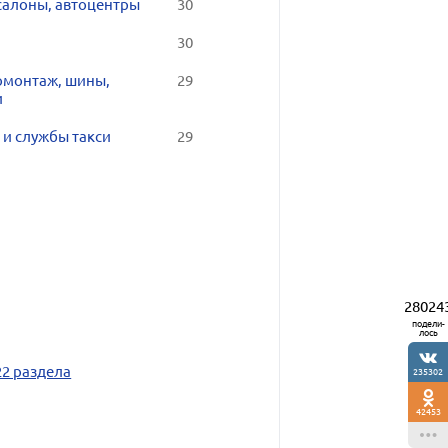
салоны, автоцентры
30
30
монтаж, шины,
29
и
 и службы такси
29
28024
подели-
лось
22 раздела
235302
42453