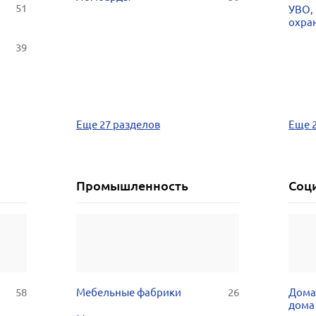
51
УВО,
охра
39
Еще 27 разделов
Еще 
Промышленность
Соц
58
Мебельные фабрики
26
Дома
дома