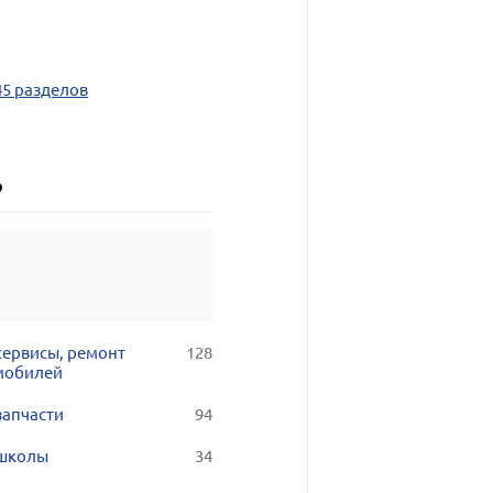
45 разделов
о
сервисы, ремонт
128
мобилей
запчасти
94
школы
34