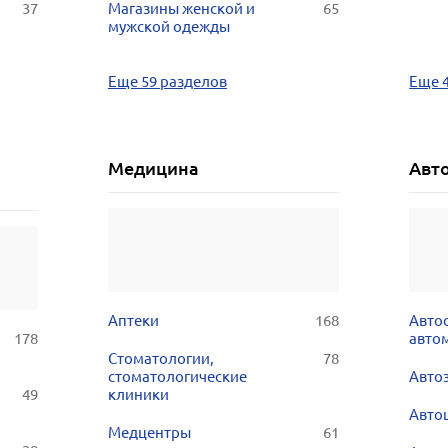
37
Магазины женской и
65
мужской одежды
Еще 59 разделов
Еще 
Медицина
Авт
Аптеки
168
Авто
178
авто
Стоматологии,
78
стоматологические
Авто
49
клиники
Авто
Медцентры
61