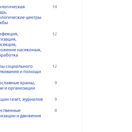
ологическая
14
щь,
ологические центры
ужбы
нфекция,
12
тизация,
нсекция,
тожение насекомых,
бработка
ры социального
12
уживания и помощи
ославные храмы,
9
ви и организации
ции газет, журналов
9
ственные
8
низации и движения