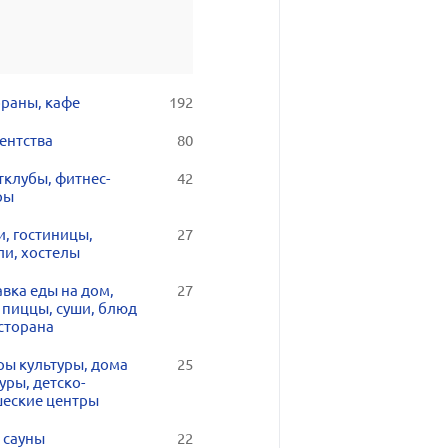
ораны, кафе
192
ентства
80
тклубы, фитнес-
42
ры
и, гостиницы,
27
ли, хостелы
вка еды на дом,
27
 пиццы, суши, блюд
сторана
ры культуры, дома
25
уры, детско-
еские центры
 сауны
22