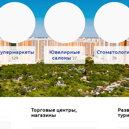
Супермаркеты
Ювелирные
Стоматолог
салоны
129
37
78
Торговые центры,
Разв
магазины
тур