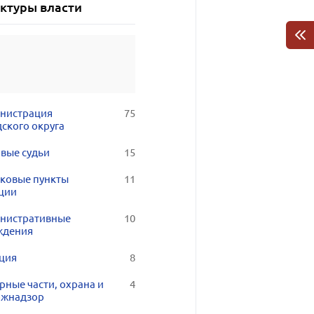
уктуры власти
нистрация
75
ского округа
вые судьи
15
тковые пункты
11
ции
нистративные
10
ждения
ция
8
рные части, охрана и
4
ожнадзор