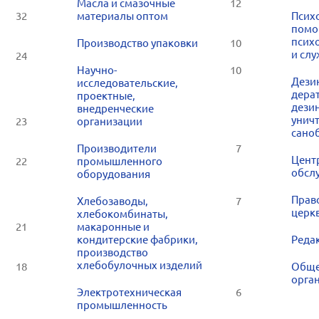
Масла и смазочные
12
32
материалы оптом
Псих
помо
псих
Производство упаковки
10
и сл
24
Научно-
10
Дези
исследовательские,
дера
проектные,
дези
внедренческие
унич
23
организации
сано
Производители
7
Цент
22
промышленного
обсл
оборудования
Прав
Хлебозаводы,
7
церк
хлебокомбинаты,
21
макаронные и
кондитерские фабрики,
Редак
производство
хлебобулочных изделий
18
Обще
орга
Электротехническая
6
промышленность