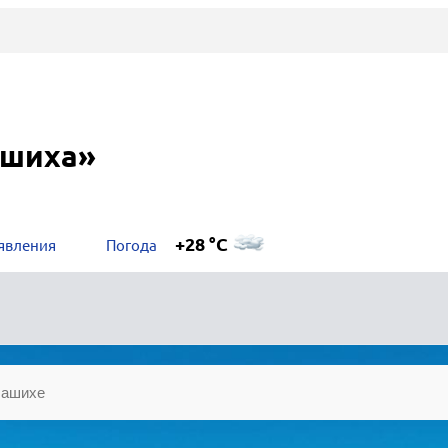
ашиха»
+28 °C
явления
Погода