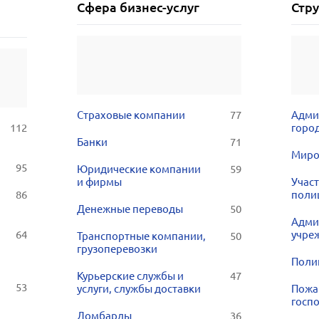
Сфера бизнес-услуг
Стр
Страховые компании
77
Адми
112
город
Банки
71
Миро
95
Юридические компании
59
и фирмы
Учас
86
поли
Денежные переводы
50
Адми
64
учре
Транспортные компании,
50
грузоперевозки
Поли
Курьерские службы и
47
53
услуги, службы доставки
Пожа
госп
Ломбарды
36