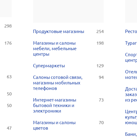
298
Продуктовые магазины
254
Рест
176
Магазины и салоны
198
Тураг
мебели, мебельные
центры
Спор
цент
Супермаркеты
129
Отел
63
Салоны сотовой связи,
94
моте
магазины мобильных
телефонов
Доста
50
заказ
Интернет-магазины
73
из ре
50
бытовой техники и
электроники
Цент
культ
Магазины и салоны
70
юнош
47
цветов
Бани,