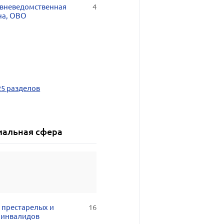
 вневедомственная
4
на, ОВО
25 разделов
иальная сфера
 престарелых и
16
 инвалидов