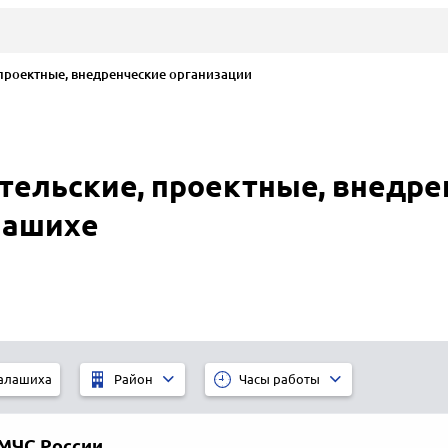
проектные, внедренческие организации
тельские, проектные, внедре
лашихе
алашиха
Район
Часы работы
МЧС России