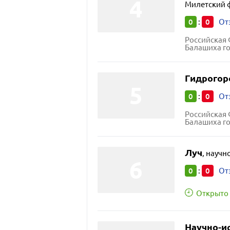
Милетский 
0
0
:
От
Российская 
Балашиха го
Гидрогор
0
0
:
От
Российская 
Балашиха горо
Луч
,
научн
0
0
:
От
Открыто 
Научно-и