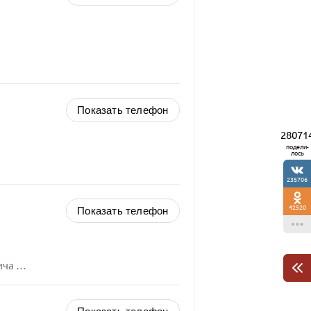
Показать телефон
28071
подели-
лось
235706
42520
Показать телефон
е, 1