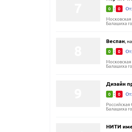
0
0
:
От
Московская 
Балашиха город,
Веспан
,
на
0
0
:
От
Московская 
Балашиха город
Дизайн п
0
0
:
От
Российская 
Балашиха город
НИТИ име