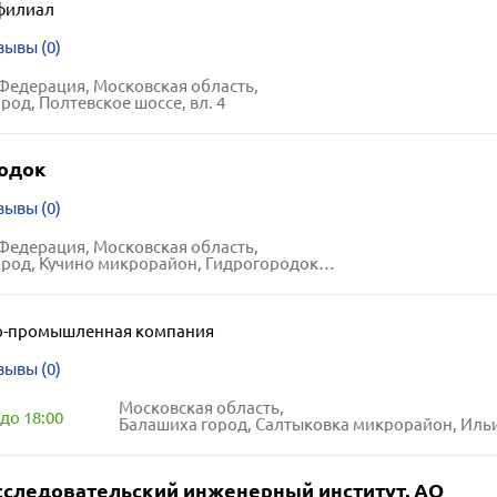
филиал
зывы (0)
Федерация, Московская область,
род, Полтевское шоссе, вл. 4
одок
зывы (0)
Федерация, Московская область,
д, Кучино микрорайон, Гидрогородок улица, 15
о-промышленная компания
зывы (0)
Московская область,
до 18:00
Балашиха город, Салтыковка микрорайон, Ильича шосс
сследовательский инженерный институт, АО