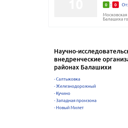
0
0
:
От
Московская 
Балашиха горо
Научно-исследовательс
внедренческие организ
районах Балашихи
Салтыковка
Железнодорожный
Кучино
Западная промзона
Новый Милет