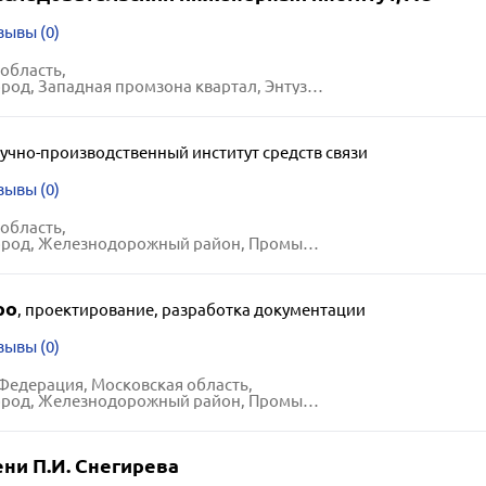
зывы (0)
область,
 Западная промзона квартал, Энтузиастов шоссе, 6
учно-производственный институт средств связи
зывы (0)
область,
, Железнодорожный район, Промышленная улица, 43
ро
,
проектирование, разработка документации
зывы (0)
Федерация, Московская область,
, Железнодорожный район, Промышленная улица, 44
ни П.И. Снегирева