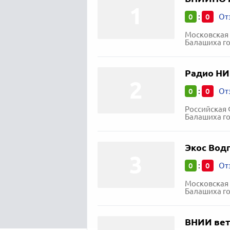
0
0
:
От
Московская 
Балашиха горо
Радио Н
0
0
:
От
Российская 
Балашиха горо
Экос Вод
0
0
:
От
Московская 
Балашиха го
ВНИИ вет