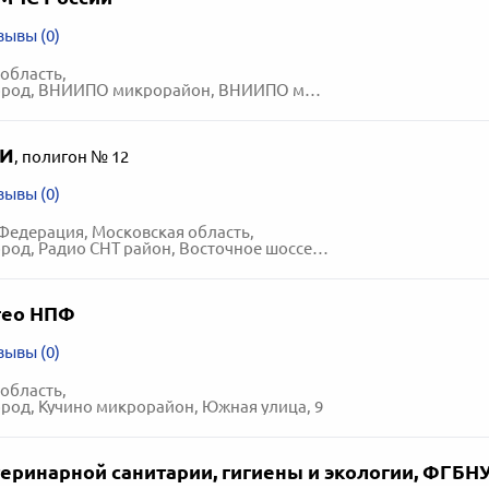
зывы (0)
область,
д, ВНИИПО микрорайон, ВНИИПО микрорайон, 12
ИИ
,
полигон № 12
зывы (0)
Федерация, Московская область,
д, Радио СНТ район, Восточное шоссе, вл. 4
гео НПФ
зывы (0)
область,
род, Кучино микрорайон, Южная улица, 9
еринарной санитарии, гигиены и экологии, ФГБН