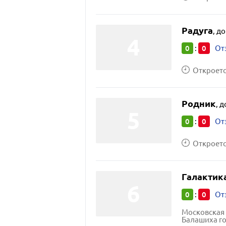
Радуга
,
до
0
0
:
От
Откроется
Родник
,
д
0
0
:
От
Откроется
Галактик
0
0
:
От
Московская 
Балашиха го