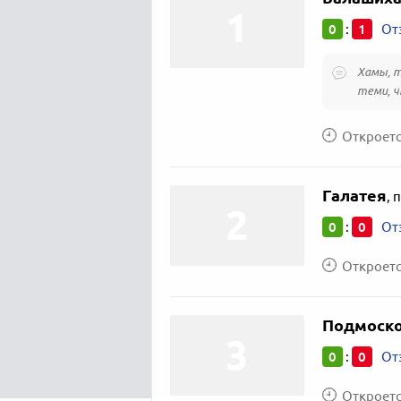
0
1
:
От
Хамы, т
теми, ч
Откроется
Галатея
,
п
0
0
:
От
Откроется
Подмоско
0
0
:
От
Откроется