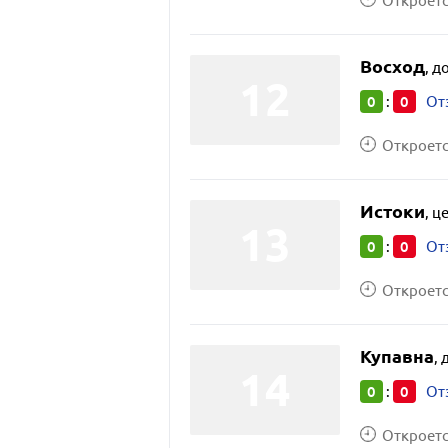
Откроется
Восход
,
до
0
0
:
От
Откроется
Истоки
,
це
0
0
:
От
Откроется
Купавна
,
0
0
:
От
Откроется