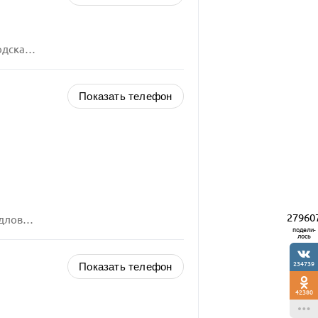
ца, 15
Показать телефон
27960
а, 43
подели-
лось
234739
Показать телефон
42380