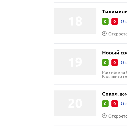
Тилимили
0
0
:
От
Откроется
Новый св
0
0
:
От
Российская 
Балашиха город
Сокол
,
дом
0
0
:
От
Откроется