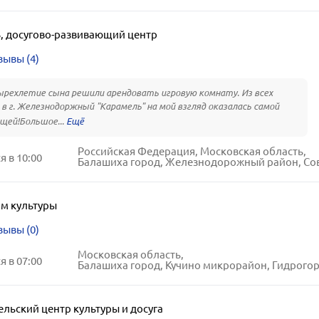
ь
,
досугово-развивающий центр
зывы (4)
рехлетие сына решили арендовать игровую комнату. Из всех
в г. Железнодоржный "Карамель" на мой взгляд оказалась самой
щей!Большое...
Российская Федерация, Московская область,
 в 10:00
Балашиха город, Железнодорожный район, Советская ул
м культуры
зывы (0)
Московская область,
 в 07:00
Балашиха город, Кучино микрорайон, Гидрогородок ули
ельский центр культуры и досуга