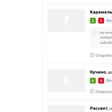
Карамел
2
2
:
От
На четы
комнат 
подходя
Откроется
Кучино
,
до
0
0
:
От
Откроется
Рассвет
,
с