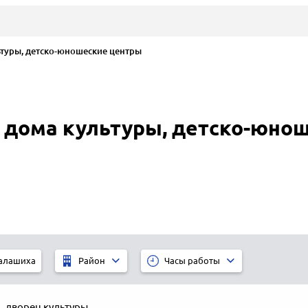
туры, детско-юношеские центры
 дома культуры, детско-юно
алашиха
Район
Часы работы
а
,
дворец культуры