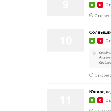
0
0
:
От
Откроется
Солнышк
0
1
:
От
Сегодня
досугов
Сведлова
Откроется
Юниос
,
по
0
0
:
От