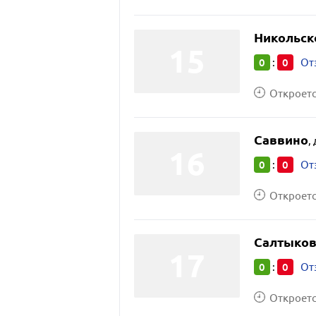
Никольск
0
0
:
От
Откроется
Саввино
,
0
0
:
От
Откроется
Салтыков
0
0
:
От
Откроется