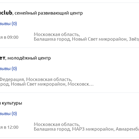
club
,
семейный развивающий центр
зывы (0)
Московская область,
 в 09:00
Балашиха город, Новый Свет микрорайон, Звёздная ули
ет
,
молодёжный центр
зывы (0)
Федерация, Московская область,
, Новый Свет микрорайон, Московский бульвар, 4
 культуры
зывы (0)
Московская область,
 в 12:00
Балашиха город, МАРЗ микрорайон, Авиарембаза ули