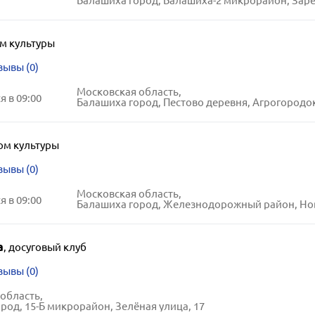
Балашиха город, Балашиха-2 микрорайон, Заречная ул
м культуры
зывы (0)
Московская область,
 в 09:00
Балашиха город, Пестово деревня, Агрогородок ули
ом культуры
зывы (0)
Московская область,
 в 09:00
Балашиха город, Железнодорожный район, Новая улиц
а
,
досуговый клуб
зывы (0)
область,
род, 15-Б микрорайон, Зелёная улица, 17