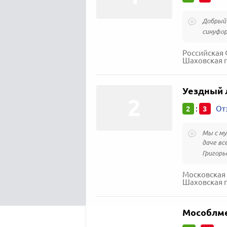
Добрый 
синуфор
Российская 
Шаховская пос
Уездный 
2
3
:
От
Мы с му
даче вс
Григорье
Московская 
Шаховская пос
Мособлм