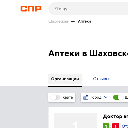
Шаховская
— Аптеки
Аптеки в Шаховск
Организации
Отзывы
Карта
Ш
Город
Доктор а
1
1
:
От