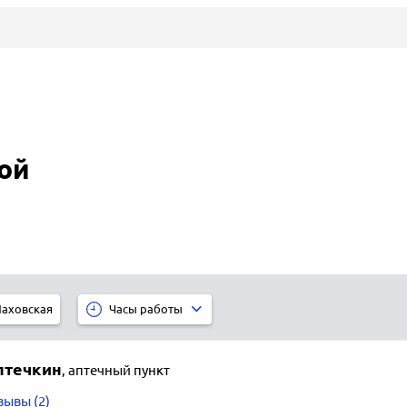
ой
аховская
Часы работы
птечкин
,
аптечный пункт
зывы (2)