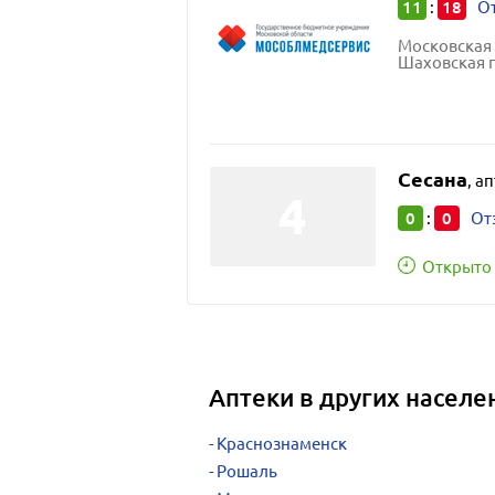
11
18
:
От
Московская 
Шаховская пос
Сесана
,
ап
0
0
:
От
Открыто 
Аптеки в других населе
Краснознаменск
Рошаль