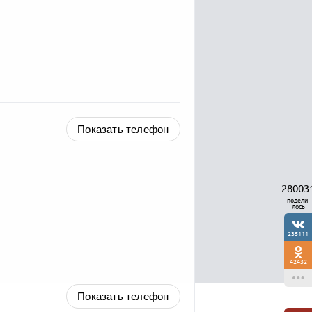
Показать телефон
28003
подели-
лось
235111
42432
Показать телефон