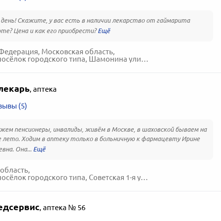
день! Скажите, у вас есть в наличии лекарство от гаймарита
те? Цена и как его приобрести?
Федерация, Московская область,
ёлок городского типа, Шамонина улица, 17-А
лекарь
,
аптека
зывы (5)
жем пенсионеры, инвалиды, живём в Москве, в шаховской бываем на
е лето. Ходим в аптеку только в больничную к фармацевту Ирине
вна. Она...
область,
ёлок городского типа, Советская 1-я улица, 54
едсервис
,
аптека № 56