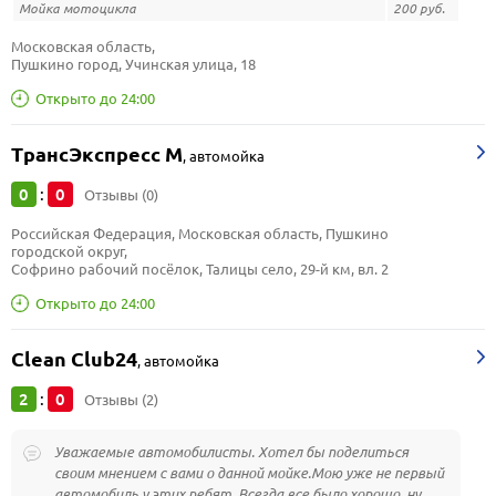
Мойка мотоцикла
200 руб.
Московская область, 
Пушкино город, Учинская улица, 18
Открыто до 24:00
ТрансЭкспресс М
,
автомойка
0
0
:
Отзывы (0)
Российская Федерация, Московская область, Пушкино 
городской округ, 
Софрино рабочий посёлок, Талицы село, 29-й км, вл. 2
Открыто до 24:00
Clean Club24
,
автомойка
2
0
:
Отзывы (2)
Уважаемые автомобилисты. Хотел бы поделиться
своим мнением с вами о данной мойке.Мою уже не первый
автомобиль у этих ребят. Всегда все было хорошо, ну,