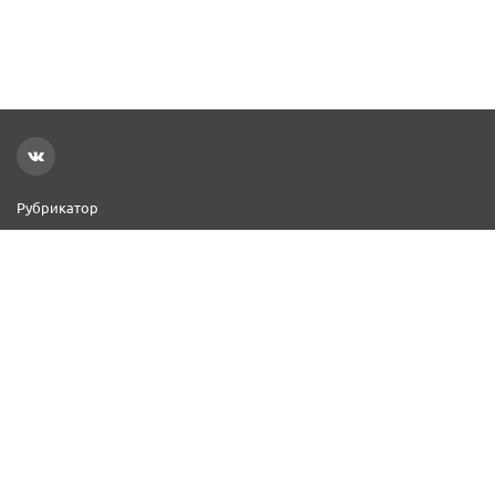
Рубрикатор
Новости
Реклама на сайте
Контакты
Добавить организацию
2000–2026 © СПР
Политика конфиденциальности