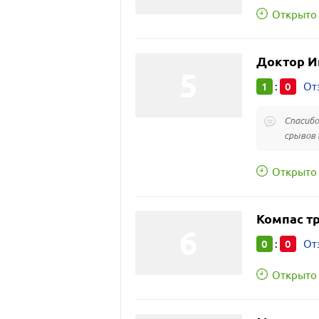
Открыто 
Доктор И
1
0
:
От
Спасибо
срывов 
Открыто 
Компас т
0
0
:
От
Открыто 