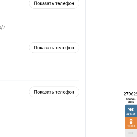
Показать телефон
3/7
Показать телефон
Показать телефон
27962
подели-
лось
234758
42383