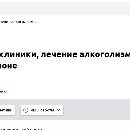
чение алкоголизма
клиники, лечение алкоголиз
йоне
ены
ытищи
Часы работы
,
медицинский центр