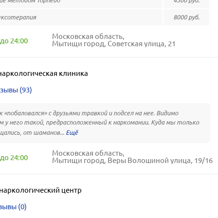
ие методом Торпедо
4500 руб.
ксотерапия
8000 руб.
Московская область,
до 24:00
Мытищи город, Советская улица, 21
наркологическая клиника
зывы (93)
 «побаловался» с друзьями травкой и подсел на нее. Видимо
м у него такой, предрасположенный к наркомании. Куда мы только
щались, от шаманов...
Московская область,
до 24:00
Мытищи город, Веры Волошиной улица, 19/16
наркологический центр
зывы (0)