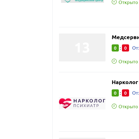
Открыто 
Медсерви
0
0
:
От
Открыто 
Нарколог
0
0
:
От
Открыто 