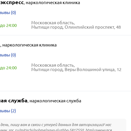
 экспресс
,
наркологическая клиника
зывы (0)
Московская область,
до 24:00
Мытищи город, Олимпийский проспект, 48
р
,
наркологическая клиника
зывы (0)
Московская область,
до 24:00
Мытищи город, Веры Волошиной улица, 12
ая служба
,
наркологическая служба
зывы (2)
день, пишу вам в связи с утерей данных для авторизацииУ нас
www. spr. ru/mitischi/pohmelnaya-sluzhba-5817550. htmlизменился