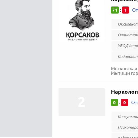
71
1
:
От
Оксигенот
Озонотер
УБОД дето
Кодирован
Московская 
Мытищи горо
Нарколог
0
0
:
От
Консульта
Психотера