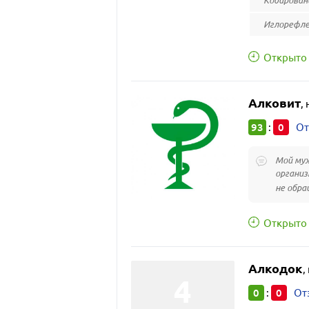
Кодирован
Иглорефле
Открыто 
Алковит
,
93
0
:
От
Мой муж
организ
не обра
Открыто 
Алкодок
,
0
0
:
От