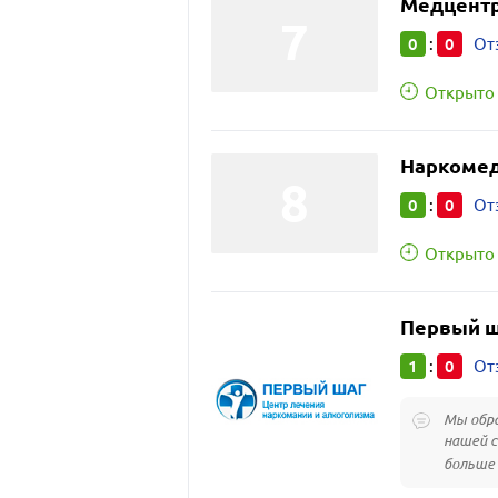
Медцентр
0
0
:
От
Открыто 
Наркоме
0
0
:
От
Открыто 
Первый ш
1
0
:
От
Мы обра
нашей с
больше 