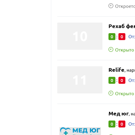
Откроется
Рехаб фе
0
0
:
От
Открыто 
Relife
,
нар
0
0
:
От
Открыто 
Мед юг
,
н
0
0
:
От