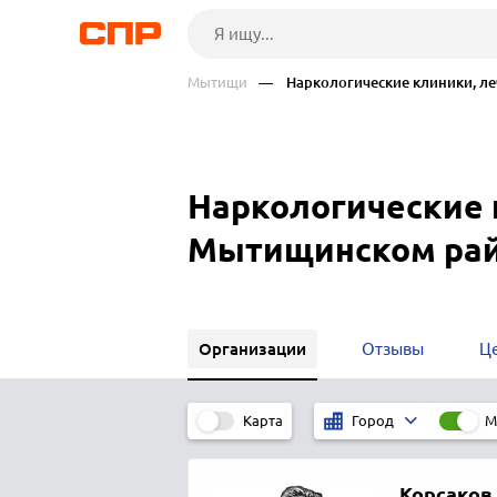
Мытищи
— Наркологические клиники, ле
Наркологические 
Мытищинском ра
Организации
Отзывы
Ц
Карта
М
Город
Корсаков