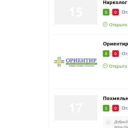
Нарколог
0
0
:
От
Открыто 
Ориенти
0
0
:
От
Открыто 
Похмельн
2
0
:
От
Добрый 
https://