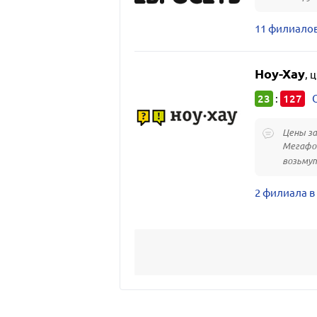
11 филиало
Ноу-Хау
,
ц
23
127
:
Цены за
Мегафон
возьмут
2 филиала 