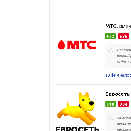
МТС
,
салон
672
585
:
Наоткры
партнёр
счёт. П
13 филиало
Евросеть
518
384
:
24 дека
непосре
обнаруж