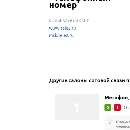
OФИЦИАЛЬНЫЙ САЙТ
www.tele2.ru
msk.tele2.ru
Другие
салоны сотовой связи
п
Мегафон
,
0
1
:
От
Купила 
заряжае