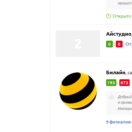
пришел 
Открыто 
Айстудио
0
0
:
От
Билайн
,
са
193
873
:
Добрый 
я прояв
Интерне
9 филиалов