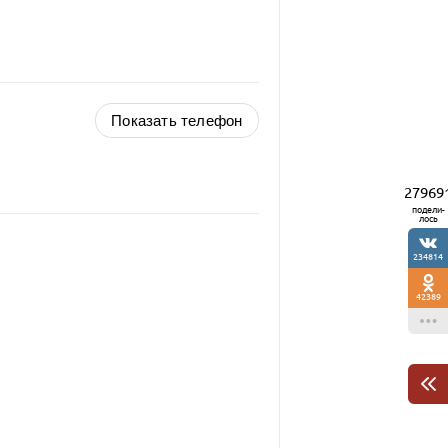
Показать телефон
27969
подели-
лось
234814
42389