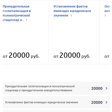
Принудительная
Установление фактов
Осп
госпитализация в
имеющих юридическое
нота
психиатрический
значение
1
1
стационар и...
1
20000
20000
от
руб.
от
руб.
от
Принудительная госпитализация в психиатрический
20000
стационар и принудительное освидетельствование
20000
Установление фактов имеющих юридическое значение