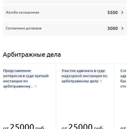
5500
Жалоба кассационная
3000
Составление договоров
Арбитражные дела
Представление
Участие адвоката в суде
Соп
интересов в суде третьей
надзорной инстанции по
адв
инстанции по
арбитражному делу
банк
1
арбитражному...
стор
1
25000
25000
от
руб.
от
руб.
от