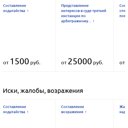
Составление
Представление
Сост
ходатайства
интересов в суде третьей
отн
1
инстанции по
пом
арбитражному...
1
1500
25000
от
руб.
от
руб.
от
Иски, жалобы, возражения
Составление
Составление
Жало
ходатайства
возражения
над
1
1