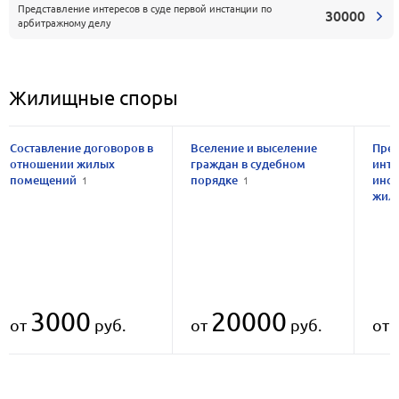
Представление интересов в суде первой инстанции по
30000
арбитражному делу
Жилищные споры
Составление договоров в
Вселение и выселение
Пред
отношении жилых
граждан в судебном
инте
помещений
порядке
инст
1
1
жил
3000
20000
от
руб.
от
руб.
от