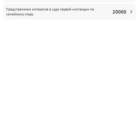
Представление интересов в суде первой инстанции по
20000
семейному спору
Административные дела
Обжалование
Правовой анализ
Учас
незаконных действий
документов
надз
1
(бездействия)
адми
сотрудников ГИБДД
1
15000
3000
от
руб.
от
руб.
от