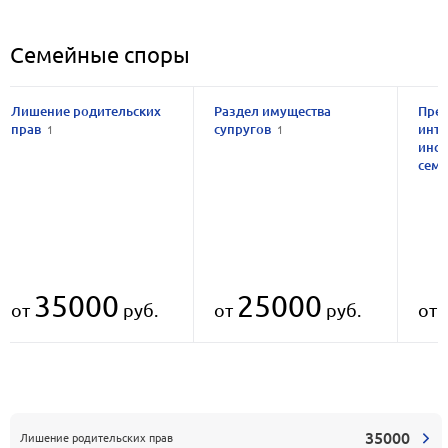
Семейные споры
Лишение родительских
Раздел имущества
Пред
прав
супругов
инте
1
1
инст
семе
35000
25000
от
руб.
от
руб.
от
35000
Лишение родительских прав