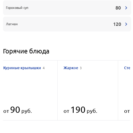
80
Гороховый суп
120
Лагман
Горячие блюда
Куриные крылышки
Жаркое
Стей
4
3
90
190
от
руб.
от
руб.
от