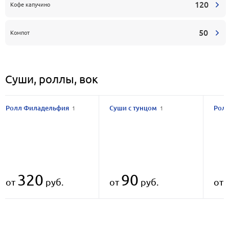
120
Кофе капучино
50
Компот
Суши, роллы, вок
Ролл Филадельфия
Суши с тунцом
Ролл
1
1
320
90
от
руб.
от
руб.
от