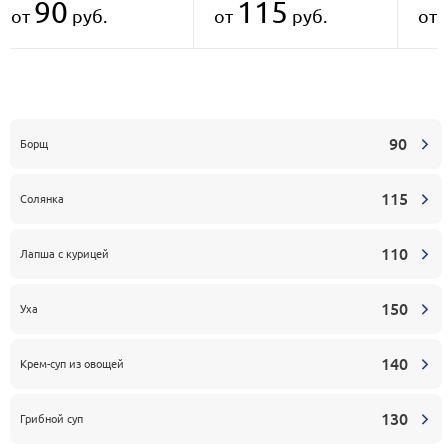
90
115
от
руб.
от
руб.
от
90
Борщ
115
Солянка
110
Лапша с курицей
150
Уха
140
Крем-суп из овощей
130
Грибной суп