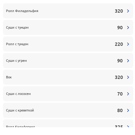
320
Ролл Филадельфия
90
Суши с тунцом
220
Ролл с тунцом
90
Суши с угрем
320
Вок
70
Суши с лососем
80
Суши с креветкой
325
Ролл Калифорния