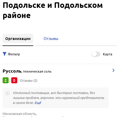
Подольске и Подольском
районе
Организации
Отзывы
Карта
Руссоль
,
техническая соль
2
0
:
Отзывы (2)
Отличный поставщик, все быстрые поставки, без
лишних проблем, впрочем. это крупнеший предтавитель
в своем деле.
Московская область, 