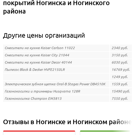
покрытий Ногинска и Ногинского
района
Другие цены организаций
Смесители на кухню Kaiser Carlson 11022
2340
руб.
Смесители на кухню Kaiser City 21044
3150
руб.
Смесители на кухню Kaiser Decor 40144
6030
руб.
Пылесос Black & Decker HVFE2150LR
16769
руб.
1249
руб.
Электрическая зубная щетка Oral-B Stages Power DB4510K
1559
руб.
Газонокосилки и триммеры Husqvarna 128R
15490
руб.
Газонокосилка Champion EM3813
7550
руб.
Отзывы в Ногинске и Ногинском районе