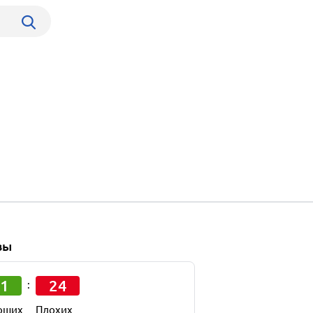
вы
1
24
:
оших
Плохих