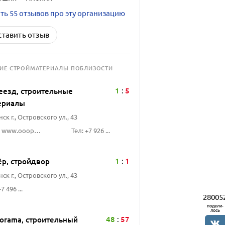
ть 55 отзывов про эту организацию
ставить отзыв
ГИЕ
СТРОЙМАТЕРИАЛЫ
ПОБЛИЗОСТИ
1
5
еезд, строительные
:
ериалы
ск г., Островского ул., 43
Сайт: www.ooopereezd.ru
Тел: +7 926 ...
1
1
ёр, стройдвор
:
ск г., Островского ул., 43
7 496 ...
28005
подели-
лось
48
57
torama, строительный
: