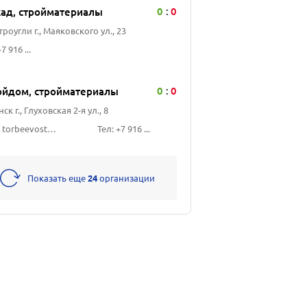
0
0
кад, стройматериалы
:
роугли г., Маяковского ул., 23
7 916 ...
0
0
ойдом, стройматериалы
:
ск г., Глуховская 2-я ул., 8
Сайт: torbeevostroy.ru
Тел: +7 916 ...
Показать еще
24
организации