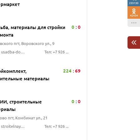
235130
ермаркет
42434
0
0
дьба, материалы для стройки
:
емонта
ского пгт, Воровского ул., 9
Сайт: usadba-dom.ru
Тел: +7 926 ...
224
69
ойкомплект,
:
оительные материалы
0
0
ИИ, строительные
:
ериалы
во пгт, Комбинат ул., 21
Сайт: stroitelnayalaboratoriya.ru
Тел: +7 926 ...