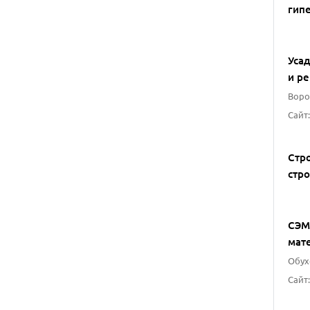
гип
Уса
и р
Воров
Стр
стр
СЭМ
мат
Обухо