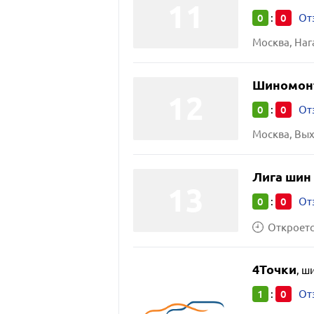
0
0
:
От
Шиномон
0
0
:
От
Москва, Вых
Лига шин
0
0
:
От
Откроется
4Точки
,
ши
1
0
:
От