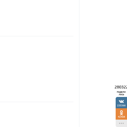
28032
подели-
лось
235366
42468