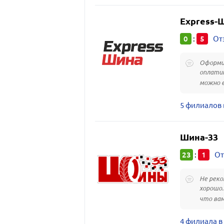
Express-
0
5
:
От
Оформил
оплатит
можно е
5 филиалов 
Шина-33
23
1
:
От
Не реко
хорошо.
что вам
4 филиала в