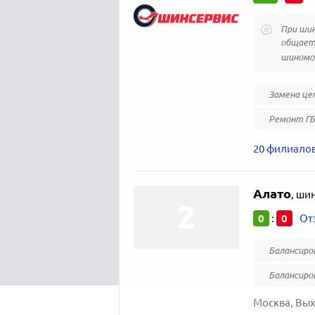
При шин
общаетс
шиномон
Замена це
Ремонт Г
20 филиалов
Алато
,
шин
0
0
:
От
Балансиро
Балансиро