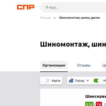
Москва
— Шиномонтаж, шины, диски
Шиномонтаж, шины
Организации
Отзывы
Ц
Карта
М
Город
Шинсерв
215
74
: