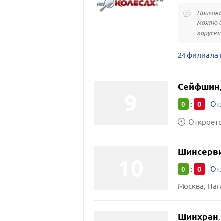
Пригова
можно б
карусели
24 филиала 
Сейфшин
0
0
:
От
Откроется
Шинсерв
0
0
:
От
Шинхран