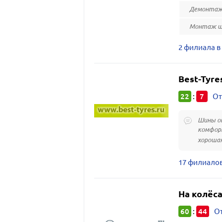
Демонтаж 
Монтаж ши
2 филиала в
Best-Tyre
22
7
:
От
Шины от
комфорт
хорошая
17 филиалов
На колёс
60
44
:
От