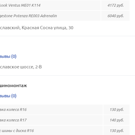
ook Ventus ME01 K114
4172 руб.
estone Potenza RE003 Adrenalin
6040 руб.
славский, Красная Сосна улица, 30
зывы (0)
славское шоссе, 2-В
шиномонтаж
зывы (0)
вка колеса R16
130 руб.
вка колеса R17
140 руб.
шины с диска R16
130 руб.