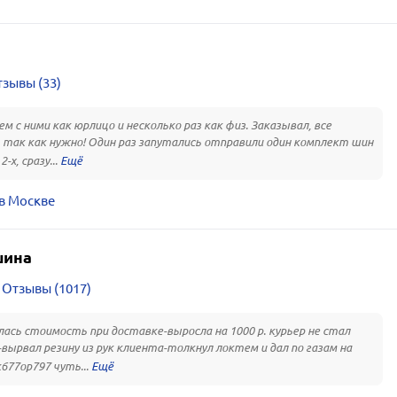
зывы (33)
м с ними как юрлицо и несколько раз как физ. Заказывал, все
так как нужно! Один раз запутались отправили один комплект шин
-х, сразу...
в Москве
шина
Отзывы (1017)
ась стоимость при доставке-выросла на 1000 р. курьер не стал
вырвал резину из рук клиента-толкнул локтем и дал по газам на
к677ор797 чуть...