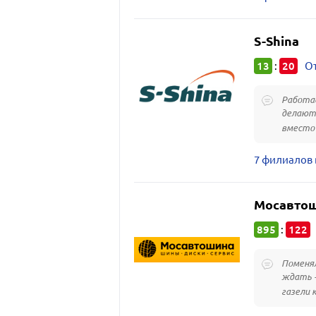
S-Shina
13
20
:
От
Работае
делают 
вместо 2
7 филиалов 
Мосавто
895
122
:
Поменял
ждать -
газели 