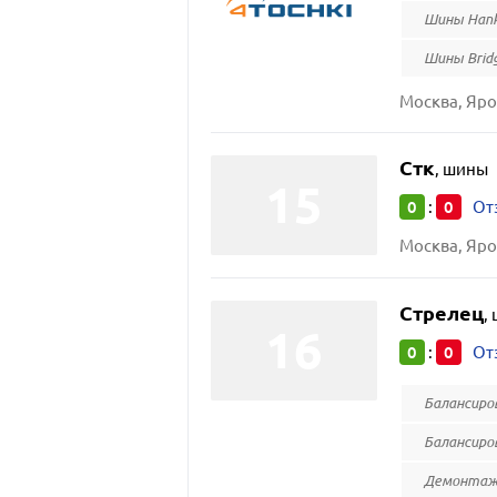
Шины Hank
Шины Bridg
Москва, Яро
Стк
,
шины
0
0
:
От
Москва, Яро
Стрелец
,
0
0
:
От
Балансиро
Балансиро
Демонтаж 