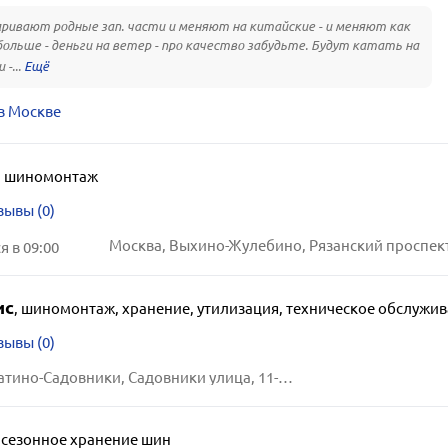
ривают родные зап. части и меняют на китайские - и меняют как
ольше - деньги на ветер - про качество забудьте. Будут катать на
 -...
в Москве
,
шиномонтаж
зывы (0)
 в 09:00
ис
,
шиномонтаж, хранение, утилизация, техническое обслужи
зывы (0)
Москва, Нагатино-Садовники, Садовники улица, 11-А, стр. 3
,
сезонное хранение шин