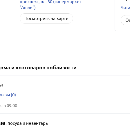
проспект, вл. 30 (гипермаркет
"Ашан")
Чита
Посмотреть на карте
О
дома и хозтоваров
поблизости
ы
зывы (0)
 в 09:00
ss
,
посуда и инвентарь