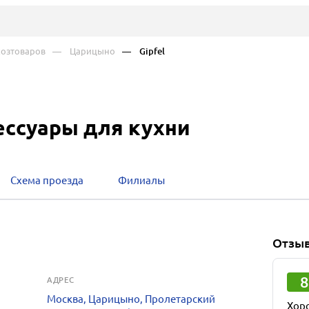
хозтоваров
— Царицыно
— Gipfel
сессуары для кухни
Схема проезда
Филиалы
Отзы
8
АДРЕС
Москва, Царицыно, Пролетарский
Хор