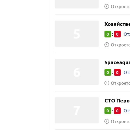
Откроется
Хозяйств
0
0
:
От
Откроется
Spaceaqu
0
0
:
От
Откроется
СТО Пер
0
0
:
От
Откроется