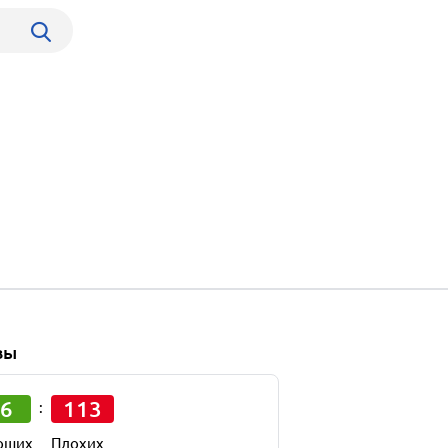
вы
6
113
:
оших
Плохих