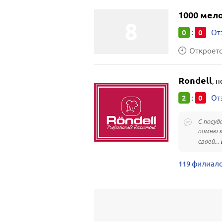
1000 мел
0
0
:
От
Откроется
Rondell
,
п
2
0
:
От
С посудо
помню к
своей...
119 филиало