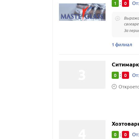
1
0
:
От
Выражае
своевре
За пери
1 филиал
Ситимарк
0
0
:
От
Откроется
Хозтовар
0
0
:
От