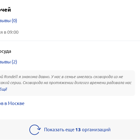
очей
зывы (0)
 в 09:00
осуда
зывы (2)
й Rondell я знакома давно. У нас в семье имелась сковорода из не
акой серии. Сковорода на протяжении долгого времени радовала нас
в в Москве
Показать еще
13
организаций