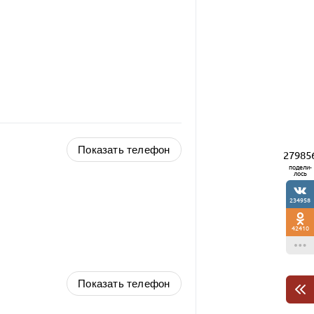
Показать телефон
27985
подели-
лось
234958
42410
Показать телефон