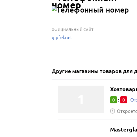
OФИЦИАЛЬНЫЙ САЙТ
gipfel.net
Другие
магазины товаров для 
Хозтовар
0
0
:
От
Откроется
Mastergla