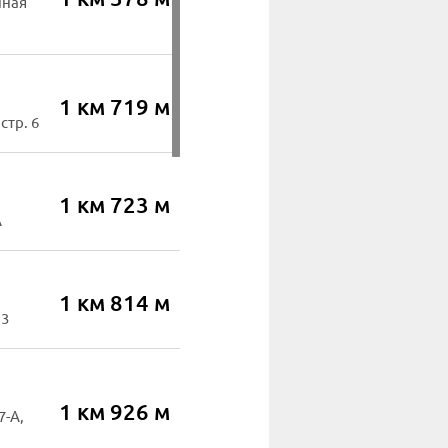
нная
1 км 719 м
стр. 6
1 км 723 м
А
1 км 814 м
13
1 км 926 м
7-А,