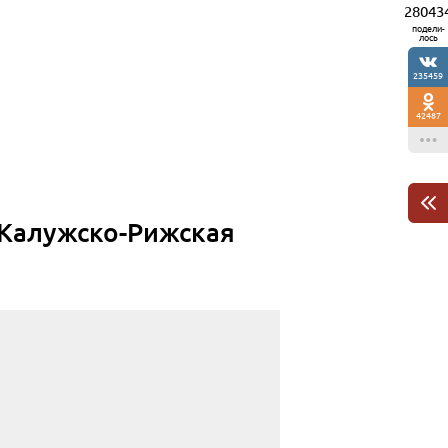
28043
подели-
лось
235459
42487
(Калужско-Рижская