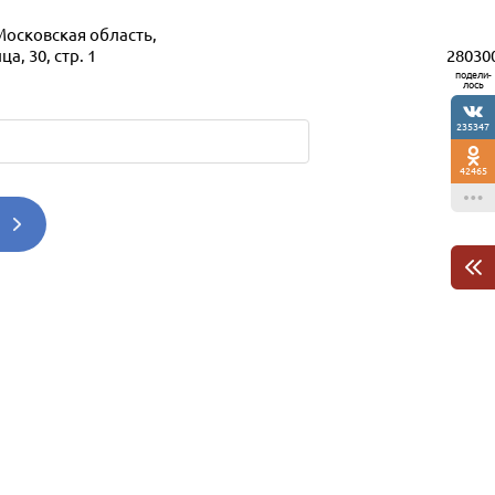
Московская область,
28030
, 30, стр. 1
подели-
лось
235347
42465