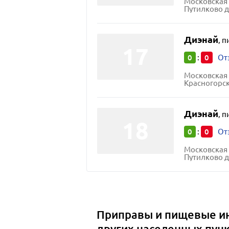
Московская 
Путилково д
Диэнай
,
п
0
0
:
От
Московская 
Красногорск
Диэнай
,
п
0
0
:
От
Московская 
Путилково 
Приправы и пищевые и
других населенных пун