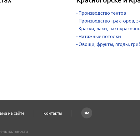
Производство тентов
Производство тракторов, э
Краски, лаки, лакокрасоч
Натяжные потолки
Овощи, фрукты, ягоды, гри
ама на сайте
Контакты
енциальности