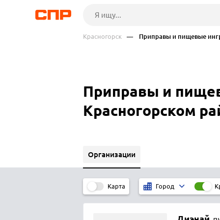
Красногорск
— Приправы и пищевые инг
Приправы и пищев
Красногорском ра
Организации
Карта
К
Город
Диэнай
,
п