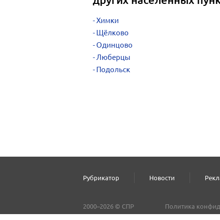
Химки
Щёлково
Одинцово
Люберцы
Подольск
Рубрикатор
Новости
Рекл
2000–2026 © СПР
Политика конфид