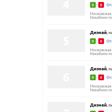
0
0
:
От
Московская 
Нахабино пос
Диэнай
,
п
0
0
:
От
Московская 
Нахабино посё
Диэнай
,
п
0
0
:
От
Московская 
Нахабино посёл
Диэнай
,
п