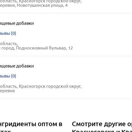
область, Красногорск городской округ,
еревня, Новотушинская улица, 4
ищевые добавки
зывы (0)
область,
 город, Подмосковный бульвар, 12
ищевые добавки
зывы (0)
область, Красногорск городской округ,
деревня
нгридиенты оптом в
Смотрите другие о
ктах
Красногорске и Кр