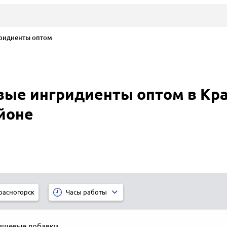
ридиенты оптом
ые ингридиенты оптом в Кра
йоне
расногорск
Часы работы
ищевые добавки