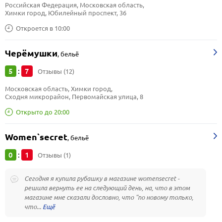
Российская Федерация, Московская область, 
Химки город, Юбилейный проспект, 36
Откроется в 10:00
Черёмушки
,
бельё
5
7
:
Отзывы (12)
Московская область, Химки город, 
Сходня микрорайон, Первомайская улица, 8
Открыто до 20:00
Women`secret
,
бельё
0
1
:
Отзывы (1)
Сегодня я купила рубашку в магазине womensecret -
решила вернуть ее на следующий день, на, что в этом
магазине мне сказали дословно, что "по новому только,
что...