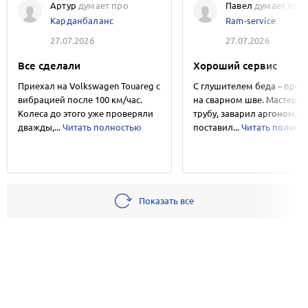
Артур
думает про
Павел
думает про
Карданбаланс
Ram-service
27.07.2026
27.07.2026
Все сделали
Хороший сервис
Приехал на Volkswagen Touareg с
С глушителем беда – прог
вибрацией после 100 км/час.
на сварном шве. Мастер с
Колеса до этого уже проверяли
трубу, заварил аргоном,
дважды,...
Читать полностью
поставил...
Читать полнос
Показать все