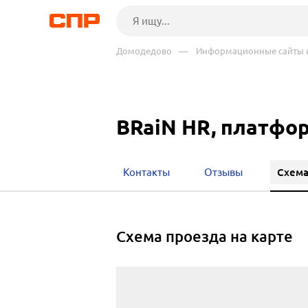
Домодедово
— Информационные сайты и
BRaiN HR, платфо
Схема
Контакты
Отзывы
cхема проезда на карте