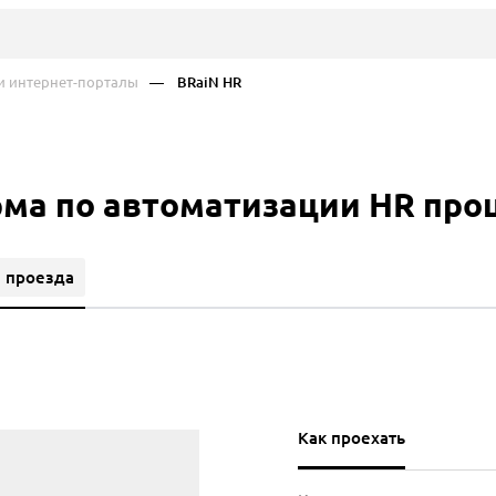
 интернет-порталы
— BRaiN HR
рма по автоматизации HR про
 проезда
Как проехать