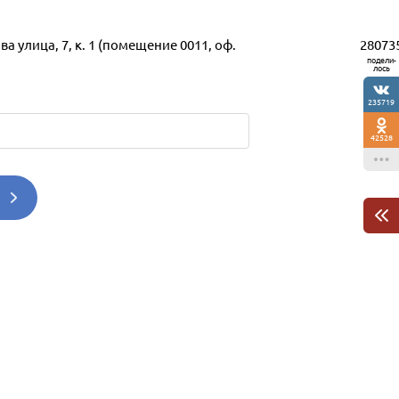
28073
 улица, 7, к. 1 (помещение 0011, оф.
подели-
лось
235719
42528