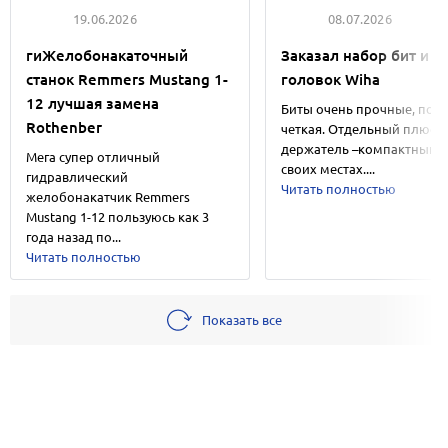
19.06.2026
08.07.2026
гиЖелобонакаточный
Заказал набор бит и
станок Remmers Mustang 1-
головок Wiha
12 лучшая замена
Биты очень прочные, пос
Rothenber
четкая. Отдельный плюс
держатель –компактный и 
Мега супер отличный
своих местах....
гидравлический
Читать полностью
желобонакатчик Remmers
Mustang 1-12 пользуюсь как 3
года назад по...
Читать полностью
Показать все