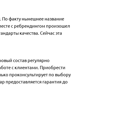
т. По факту нынешнее название
вместе с ребрендингом произошел
андарты качества. Сейчас эта
ровый состав регулярно
боте с клиентами. Приобрести
лько проконсультирует по выбору
ар предоставляется гарантия до