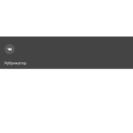
Рубрикатор
Новости
Реклама на сайте
Контакты
Добавить организацию
2000–2026 © СПР