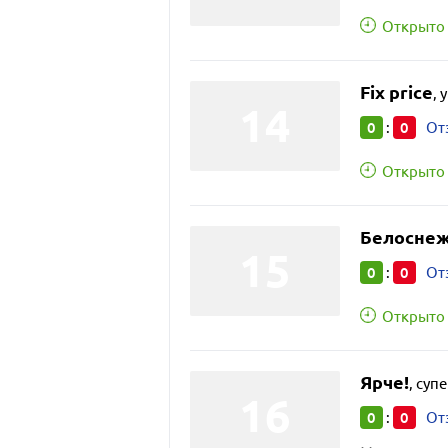
Открыто 
Fix price
,
у
0
0
:
От
Открыто 
Белосне
0
0
:
От
Открыто 
Ярче!
,
суп
0
0
:
От