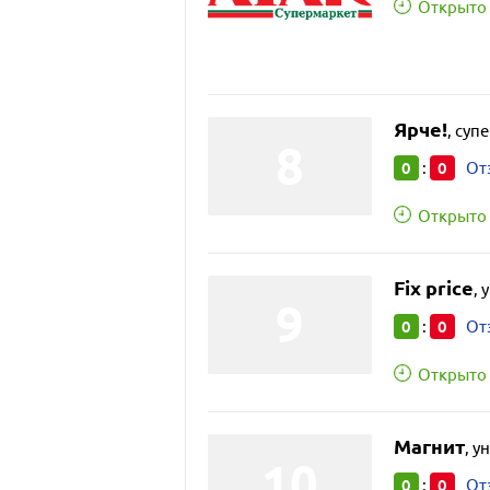
Открыто 
Ярче!
,
суп
0
0
:
От
Открыто 
Fix price
,
у
0
0
:
От
Открыто 
Магнит
,
у
0
0
:
От