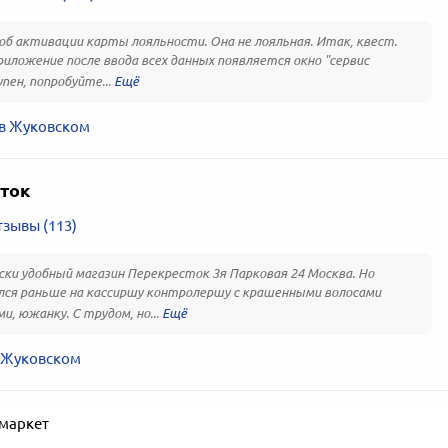
б активации карты лояльности. Она не лояльная. Итак, квест.
риложение после ввода всех данных появляется окно "сервис
пен, попробуйте...
 в Жуковском
ток
зывы (113)
ски удобный магазин Перекресток 3я Парковая 24 Москва. Но
ся раньше на кассиршу контролершу с крашенными волосами
и, южанку. С трудом, но...
в Жуковском
маркет