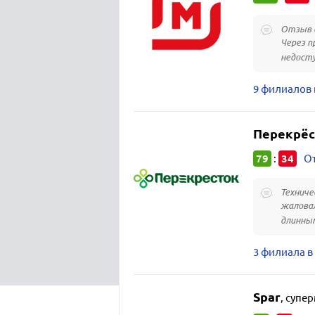
Отзыв о
Через п
недосту
9 филиалов
Перекрёс
79
34
:
От
Техниче
жаловал
длинным
3 филиала 
Spar
,
супер