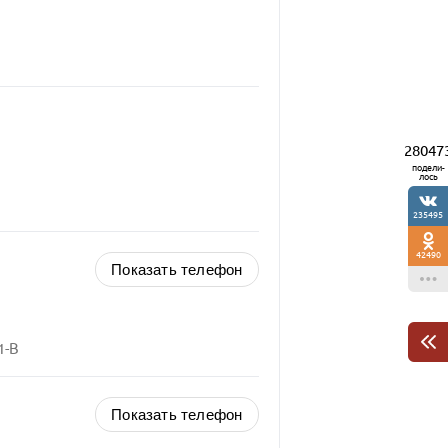
28047
подели-
лось
235495
42490
Показать телефон
1-В
Показать телефон