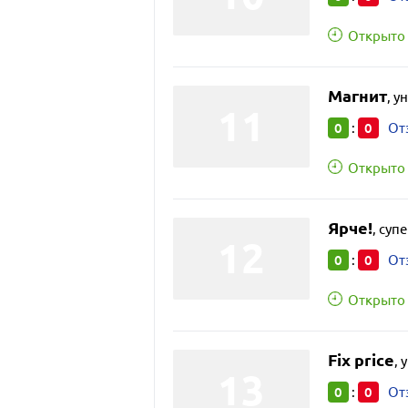
Открыто 
Магнит
,
у
0
0
:
От
Открыто 
Ярче!
,
суп
0
0
:
От
Открыто 
Fix price
,
у
0
0
:
От