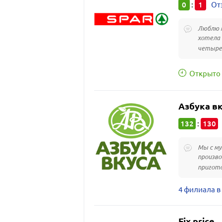
0
1
:
От
Люблю м
хотела 
четыре 
Открыто 
Азбука в
132
130
:
Мы с му
произво
пригото
4 филиала 
Fix price