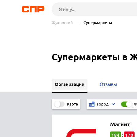
Жуковский
— Супермаркеты
Супермаркеты в 
Организации
Отзывы
Карта
Ж
Город
Магнит
184
170
: