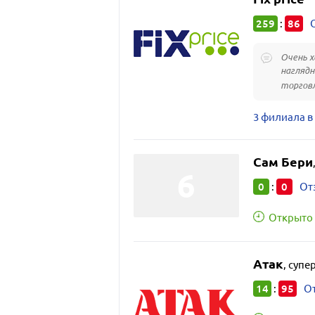
259
86
:
Очень х
наглядн
торгов
3 филиала 
Сам Бери
0
0
:
От
Открыто 
Атак
,
супе
14
95
:
От