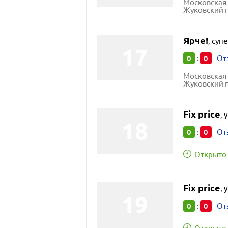
Московская 
Жуковский г
Ярче!
,
суп
0
0
:
От
Московская 
Жуковский г
Fix price
,
у
0
0
:
От
Открыто 
Fix price
,
у
0
0
:
От