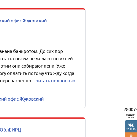
ский офис Жуковский
изнана банкротом. До сих пор
отать совсем не желают по ихней
 этим они собирают пени. Уже
огу оплатить потому что жду когда
перерасчет по...
читать полностью
ский офис Жуковский
28007
подели-
лось
ОблЕИРЦ
235150