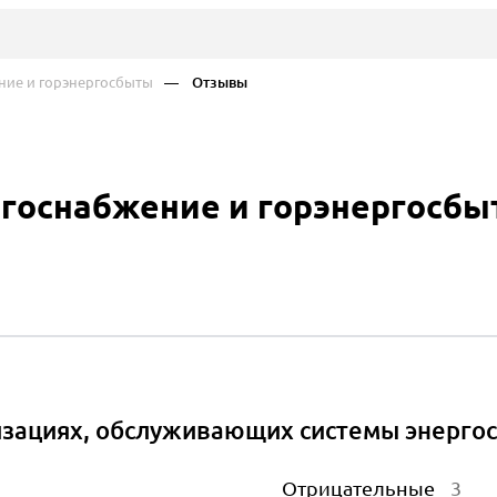
ние и горэнергосбыты
— Отзывы
ргоснабжение и горэнергосб
изациях, обслуживающих системы энерго
Отрицательные
3