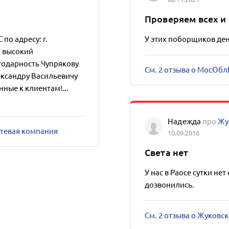
Проверяем всех и 
по адресу: г.
У этих поборщиков ден
а высокий
одарность Чупрякову
См. 2 отзыва о МосОб
ександру Васильевичу
нные к клиентам!...
Надежда
про
Жу
етевая компания
10.09.2016
Света нет
У нас в Раосе сутки нет
дозвонились.
См. 2 отзыва о Жуковс