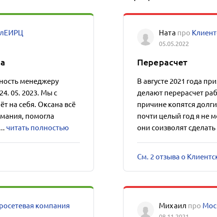
лЕИРЦ
Ната
про
Клиент
05.05.2022
ка
Перерасчет
ность менеджеру
В августе 2021 года пр
4. 05. 2023. Мы с
делают перерасчет раб
 на себя. Оксана всё
причине копятся долги
имания, помогла
почти целый год я не м
..
читать полностью
они соизволят сделать 
См. 2 отзыва о Клиент
росетевая компания
Михаил
про
Мос
08.11.2021