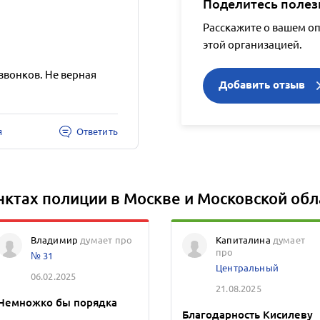
Поделитесь полез
Расскажите о вашем о
этой организацией.
звонков. Не верная
Добавить отзыв
я
Ответить
нктах полиции в Москве и Московской обл
Владимир
думает про
Капиталина
думает
про
№ 31
Центральный
06.02.2025
21.08.2025
Немножко бы порядка
Благодарность Кисилеву