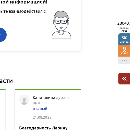
ной информацией!
пыте взаимодействия с
28043
подели-
лось
235462
42487
асти
Капиталина
думает
про
Южный
21.08.2025
Благодарность Ларину