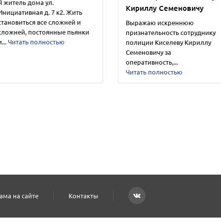
Я житель дома ул.
Кириллу Семеновичу
Инициативная д. 7 к2. Жить
становиться все сложней и
Выражаю искреннюю
сложней, постоянные пьянки
признательность сотруднику
и...
Читать полностью
полиции Киселеву Кириллу
Семеновичу за
оперативность,...
Читать полностью
ама на сайте
Контакты