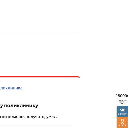
ликлиника
28000
подели-
лось
ту поликлинику
235089
я ни помощь получить, ужас.
42429