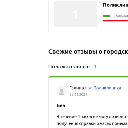
Поликли
3 положи
Свежие отзывы о городск
Положительные
1
Галина
про
Поликлиника
25.11.2021
Без
В течение 4 часов не могу дозвонить
получения справки о часах приема