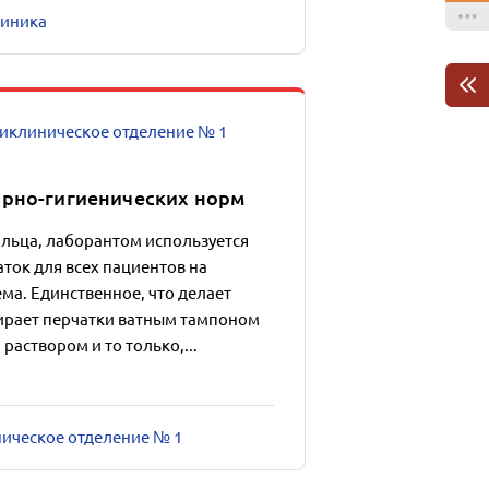
линика
иклиническое отделение № 1
рно-гигиенических норм
альца, лаборантом используется
аток для всех пациентов на
ма. Единственное, что делает
тирает перчатки ватным тампоном
аствором и то только,...
ническое отделение № 1