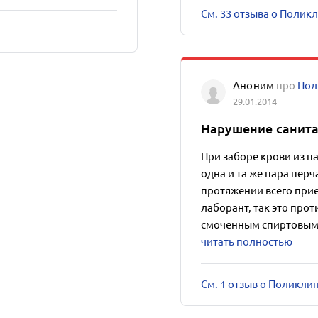
См. 33 отзыва о Полик
Аноним
про
Пол
29.01.2014
Нарушение санита
При заборе крови из п
одна и та же пара перч
протяжении всего прие
лаборант, так это про
смоченным спиртовым р
читать полностью
См. 1 отзыв о Поликли