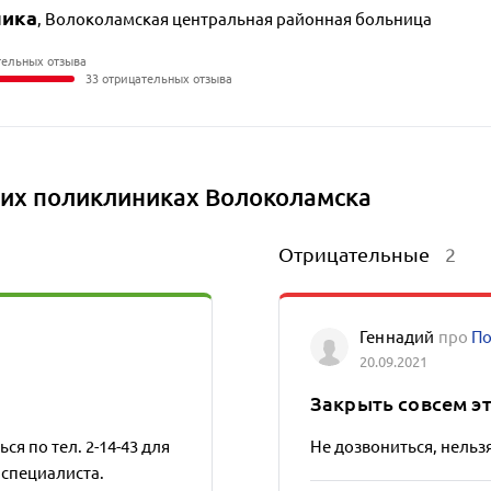
ника
,
Волоколамская центральная районная больница
тельных отзыва
33 отрицательных отзыва
их поликлиниках Волоколамска
Отрицательные
2
Геннадий
про
По
20.09.2021
Закрыть совсем э
ся по тел. 2-14-43 для
Не дозвониться, нельз
 специалиста.