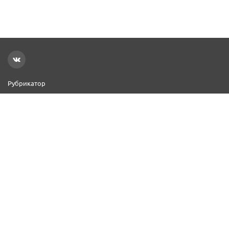
Рубрикатор
Новости
Реклама на сайте
Контакты
Добавить организацию
2000–2026 © СПР
Политика конфиденциальности