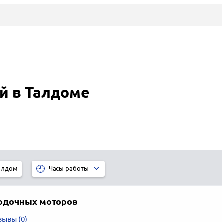
й в Талдоме
алдом
Часы работы
одочных моторов
зывы (0)