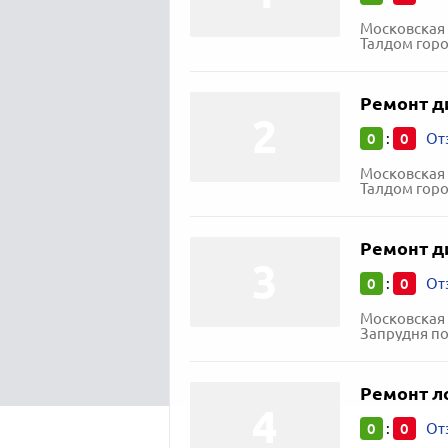
Московская 
Талдом горо
Ремонт д
0
0
:
От
Московская 
Талдом горо
Ремонт д
0
0
:
От
Московская 
Запрудня посё
Ремонт л
0
0
:
От