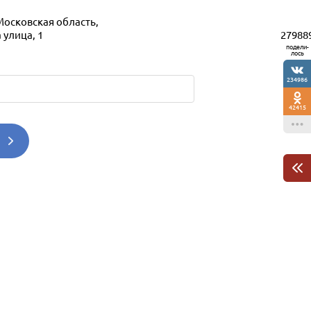
Московская область,
27988
 улица, 1
подели-
лось
234986
42415