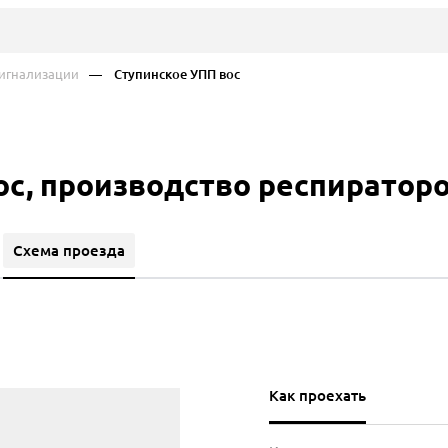
игнализации
— Ступинское УПП вос
ос, производство респиратор
Схема проезда
Как проехать