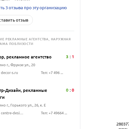
ть 3 отзыва про эту организацию
ставить отзыв
ГИЕ
РЕКЛАМНЫЕ АГЕНТСТВА, НАРУЖНАЯ
ЛАМА
ПОБЛИЗОСТИ
3
1
ор, рекламное агентство
:
но г., Фрунзе ул., 20
 decor-s.ru
Тел: +7 496 ...
0
0
тр-Дизайн, рекламные
:
уги
но г., Горького ул., 26, к. Е
Сайт: centre-design.com
Тел: +7 49664 ...
28037
подели-