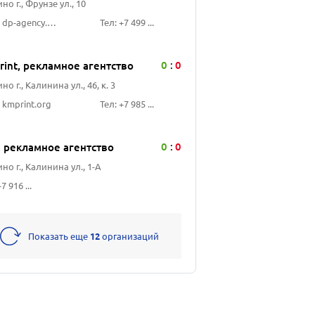
но г., Фрунзе ул., 10
Сайт: dp-agency.com
Тел: +7 499 ...
0
0
int, рекламное агентство
:
но г., Калинина ул., 46, к. 3
 kmprint.org
Тел: +7 985 ...
0
0
, рекламное агентство
:
но г., Калинина ул., 1-А
7 916 ...
Показать еще
12
организаций