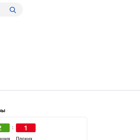
вы
2
1
:
оших
Плохих