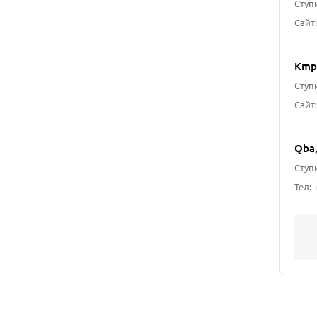
Ступи
Kmpr
Ступи
Сайт:
Qba
Ступи
Тел: +