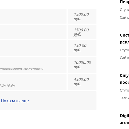
Пиа
Ступи
1500.00
руб.
1500.00
руб.
Сис
рек
150.00
руб.
Ступи
10000.00
руб.
 люминесцентными лампами
Cmy
4500.00
про
руб.
,2м*0,6м
Ступи
Тел: 
Показать еще
Digi
аге