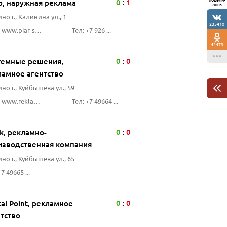
0
1
р, наружная реклама
:
лось
но г., Калинина ул., 1
235410
Сайт: www.piar-st.ru
Тел: +7 926 ...
42479
0
0
темные решения,
:
ламное агентство
но г., Куйбышева ул., 59
Сайт: www.reklama-st.ru
Тел: +7 49664 ...
0
0
k, рекламно-
:
изводственная компания
но г., Куйбышева ул., 65
+7 49665 ...
0
0
tal Point, рекламное
:
нтство