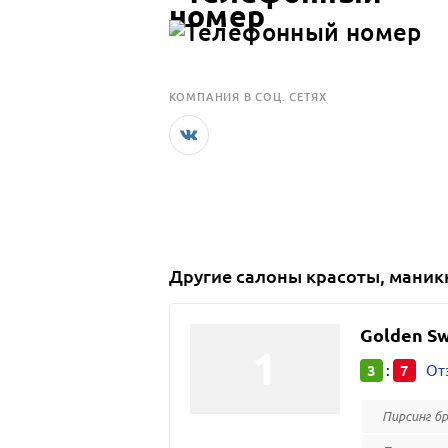
КОМПАНИЯ В СОЦ. СЕТЯХ
Другие
салоны красоты, мани
Golden S
3
7
:
От
Пирсинг б