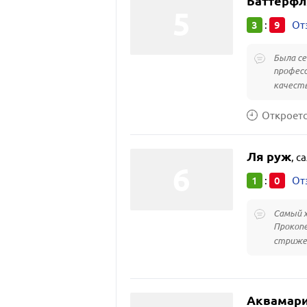
Баттерфл
3
9
:
От
Была се
професс
качеств
Откроется
Ля руж
,
са
1
0
:
От
Самый х
Прокопе
стрижек
Аквамар