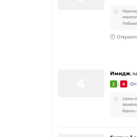
Персона
опытом 
Побывав
Откроется
Имидж
,
п
2
4
:
От
Салон о
приятен
дорого.