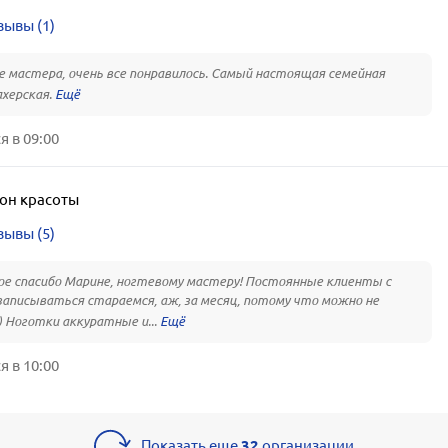
зывы (1)
 мастера, очень все понравилось. Самый настоящая семейная
херская.
 в 09:00
он красоты
зывы (5)
е спасибо Марине, ногтевому мастеру! Постоянные клиенты с
записываться стараемся, аж, за месяц, потому что можно не
) Ноготки аккуратные и...
 в 10:00
Показать еще
32
организации