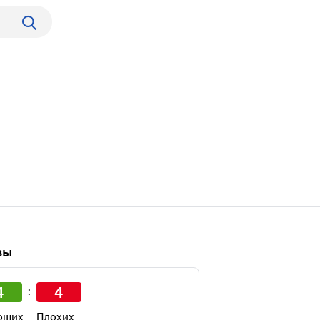
вы
4
4
:
оших
Плохих