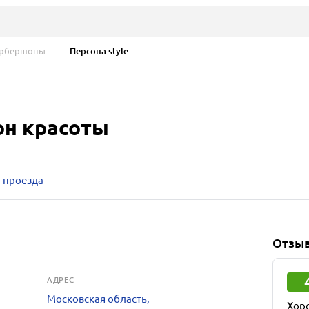
арбершопы
— Персона style
лон красоты
 проезда
Отзы
АДРЕС
Московская область,
Хор