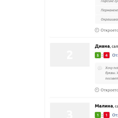
Пирсинг г
Перманен
Окрашиван
Откроется
Диана
,
са
5
4
:
От
Хочу по
буквы. 
посовет
Откроется
Малина
,
с
1
1
:
От