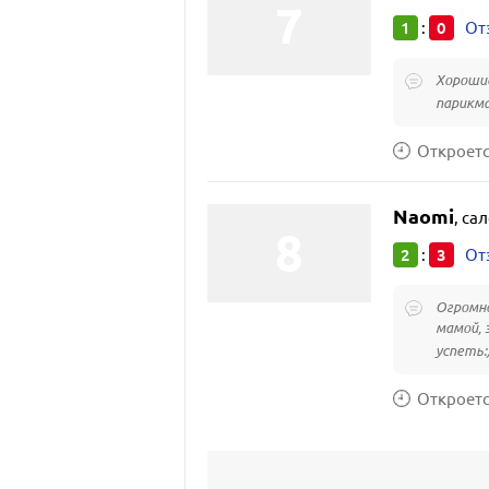
1
0
:
От
Хорошие
парикма
Откроется
Naomi
,
сал
2
3
:
От
Огромно
мамой, 
успеть:
Откроется