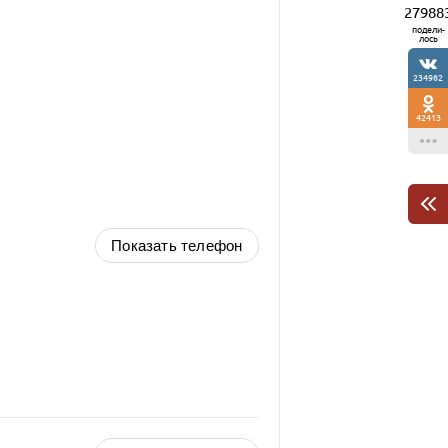
27988
подели-
лось
234982
42413
Показать телефон