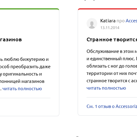
Katiara
про
Acces
13.11.2014
газинов
Странное творитс
Обслуживание в этом м
и единственный плюс.
ень люблю бижутерию и
облизать с ног до голо
пособ преобразить даже
территории от них поч
у оригинальность и
странное творится с а
клонницей магазинов
читать полностью
..
читать полностью
См. 1 отзыв о Accessori