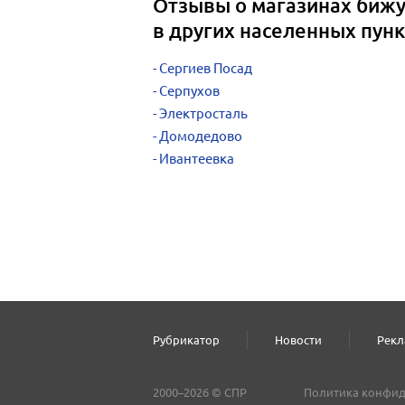
Отзывы о магазинах бижу
в других населенных пунк
Сергиев Посад
Серпухов
Электросталь
Домодедово
Ивантеевка
Рубрикатор
Новости
Рекл
2000–2026 © СПР
Политика конфид