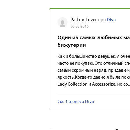
ParfumLover
про
Diva
05.03.2016
Один из самых любимых ма
бижутерии
Как и большинство девушек, я оч
часто ее покупаю. Это отличный с
самый скромный наряд, придав ем
яркость.Когда-то давно я была по
Lady Collection и Accessorize, но со.
См. 1 отзыв о Diva