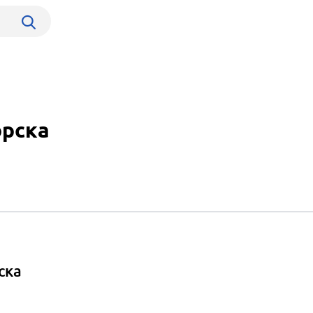
орска
ска