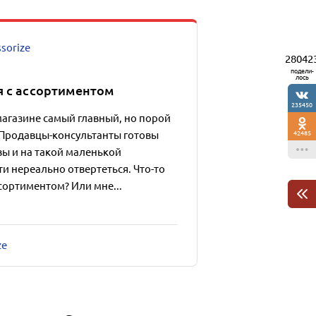
sorize
28042
подели-
лось
я с ассортиментом
235450
агазине самый главный, но порой
42485
 Продавцы-консультанты готовы
вы и на такой маленькой
ти нереально отвертеться. Что-то
ссортиментом? Или мне...
ze