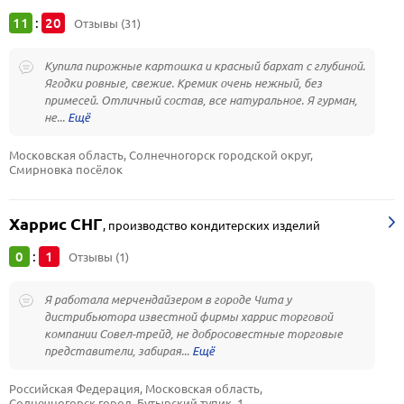
11
20
:
Отзывы (31)
Купила пирожные картошка и красный бархат с глубиной.
Ягодки ровные, свежие. Кремик очень нежный, без
примесей. Отличный состав, все натуральное. Я гурман,
не...
Московская область, Солнечногорск городской округ, 
Смирновка посёлок
Харрис СНГ
,
производство кондитерских изделий
0
1
:
Отзывы (1)
Я работала мерчендайзером в городе Чита у
дистрибьютора известной фирмы харрис торговой
компании Совел-трейд, не добросовестные торговые
представители, забирая...
Российская Федерация, Московская область, 
Солнечногорск город, Бутырский тупик, 1