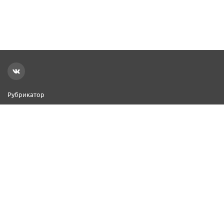
Рубрикатор
Новости
Реклама на сайте
Контакты
Добавить организацию
2000–2026 © СПР
Политика конфиденциальности