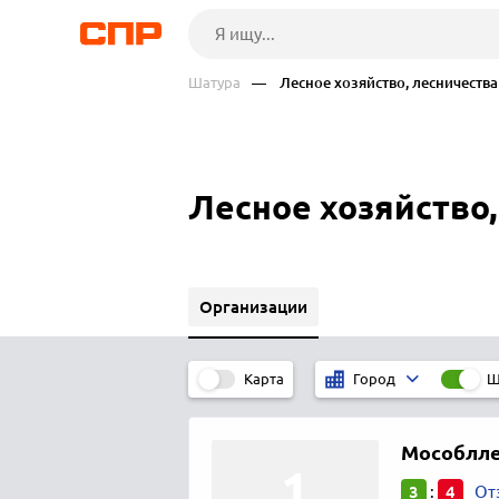
Шатура
— Лесное хозяйство, лесничества
Лесное хозяйство,
Организации
Карта
Ш
Город
Мособлле
3
4
:
От