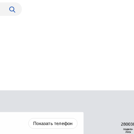
Показать телефон
28003
подели-
лось