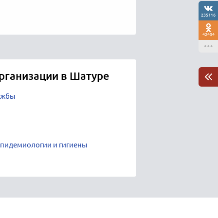
235116
42434
рганизации в Шатуре
ужбы
эпидемиологии и гигиены